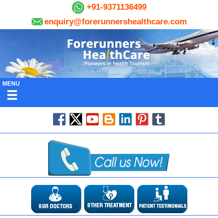
+91-9371136499
enquiry@forerunnershealthcare.com
MENU