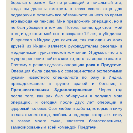
боролся с раком. Как потрясающий и печальный это,
когда вы должны смотреть в глаза своего отца для
поддержки и оставить все обязанности на него во время
его выхода на пенсию. Мне предложили операцию, но я
не был убежден в том же. Потом, поняв, где стоит мой
отец и где стоит мой сын в возрасте 12 лет, я убедился.
Я приехал в Индию для лечения, так как один из моих
друзей из Индии является руководителем ресепшн в
медицинской туристической компании. Я думал, что это
мудрое решение пойти с кем-то, кого вы хорошо знаете.
Поэтому я решил сделать операцию
рака в Предтече
.
Операция была сделана с совершенством экспертными
руками известного специалиста по раку в Индии,
принадлежащего к группе врачей и больниц в
Предшественники Здравоохранение
. Через год
после того, как рак был обнаружен я получил мою
операцию, и сегодня после двух лет операции я
здоровый человек. Свет любви и заботы, которые я вижу
в глазах моего отца, любовь и надежда, которые я вижу
в глазах моего сына, является благословением,
замаскированным всей командой Предтечи.