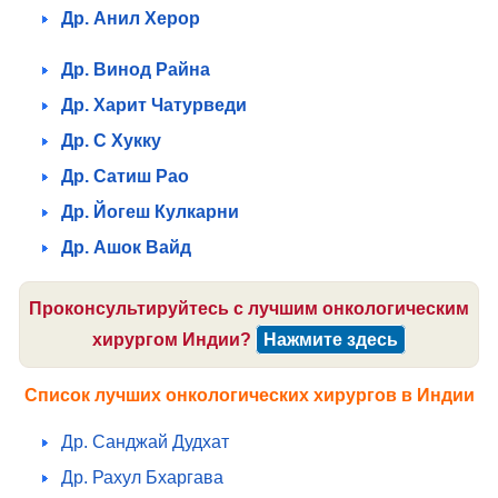
Др. Анил Херор
Др. Винод Райна
Др. Харит Чатурведи
Др. С Хукку
Др. Сатиш Рао
Др. Йогеш Кулкарни
Др. Ашок Вайд
Проконсультируйтесь с лучшим онкологическим
хирургом Индии?
Нажмите здесь
Список лучших онкологических хирургов в Индии
Др. Санджай Дудхат
Др. Рахул Бхаргава