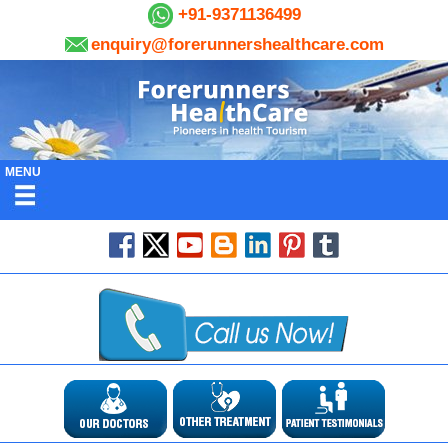
+91-9371136499
enquiry@forerunnershealthcare.com
MENU