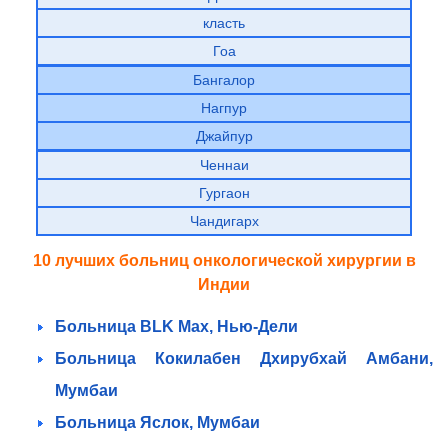
класть
Гоа
Бангалор
Нагпур
Джайпур
Ченнаи
Гургаон
Чандигарх
10 лучших больниц онкологической хирургии в
Индии
Больница BLK Max, Нью-Дели
Больница Кокилабен Дхирубхай Амбани,
Мумбаи
Больница Яслок, Мумбаи