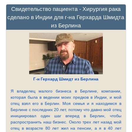
Свидетельство пациента - Хирургия рака
сделано в Индии для г-на Герхарда Шмидта
из Берлина
Г-н Герхард Шмидт из Берлина
Я владелец малого бизнеса в Берлине, компании,
которая была в ведении моих предков в Индии, и мой
отец взял его в Берлин. Моя семья и я находимся в
Берлине с последних 20 лет, потому что давно мой отец
инициировал один шаг вперед в Берлин, чтобы
распространить наш бизнес. Около трех лет назад мой
отец в возрасте 80 лет жил на пенсии, а я в 40 лет