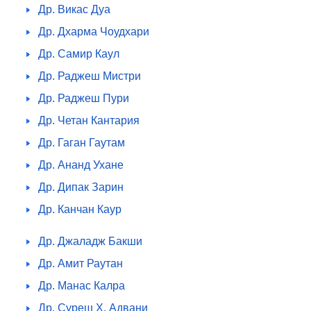
Др. Викас Дуа
Др. Дхарма Чоудхари
Др. Самир Каул
Др. Раджеш Мистри
Др. Раджеш Пури
Др. Четан Кантария
Др. Гаган Гаутам
Др. Ананд Ухане
Др. Дипак Зарин
Др. Канчан Каур
Др. Джаладж Бакши
Др. Амит Раутан
Др. Манас Калра
Др. Суреш Х. Адвани