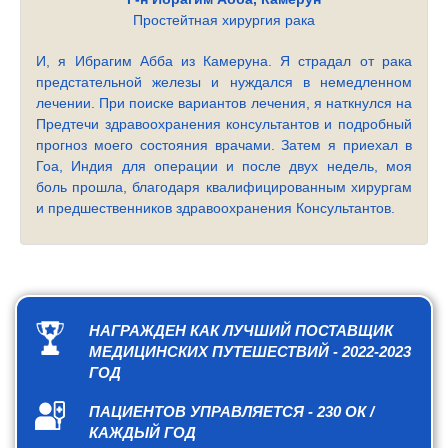
Простейтная хирургия рака
И, я Ибрагим Абба из Камеруна. Я страдал от рака
предстательной железы и нуждался в немедленном
лечении. При поиске вариантов лечения, я наткнулся на
Предтечи здравоохранения консультантов и подробный
прогноз моего состояния врачами. Затем я приехал в
Гоа, Индия для операции и после двух недель, моя
боль прошла, благодаря квалифицированным хирургам
и предшественников здравоохранения Консультантов.
НАГРАЖДЕН КАК ЛУЧШИЙ ПОСТАВЩИК
МЕДИЦИНСКИХ ПУТЕШЕСТВИЙ - 2022-2023
ГОД
ПАЦИЕНТОВ УПРАВЛЯЕТСЯ - 230 ОК /
КАЖДЫЙ ГОД