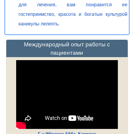
для лечения, вам понравится ее
гостеприимство, красота и богатые культурой
каникулы лелеять.
Международный опыт работы с
пациентами
Г-н Ибрагим Абба, Камерун