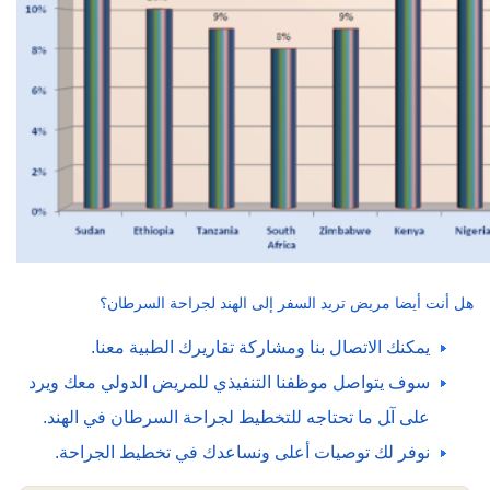
هل أنت أيضا مريض تريد السفر إلى الهند لجراحة السرطان؟
يمكنك الاتصال بنا ومشاركة تقاريرك الطبية معنا.
ﺳﻮف ﻳﺘﻮاﺻﻞ ﻣﻮﻇﻔﻨﺎ اﻟﺘﻨﻔﻴﺬي ﻟﻠﻤﺮﻳﺾ اﻟﺪوﻟﻲ ﻣﻌﻚ وﻳﺮد
ﻋﻠﻰ آﻞ ﻣﺎ ﺗﺤﺘﺎﺟﻪ ﻟﻠﺘﺨﻄﻴﻂ ﻟﺠﺮاﺣﺔ اﻟﺴﺮﻃﺎن ﻓﻲ اﻟﻬﻨﺪ.
ﻧﻮﻓﺮ ﻟﻚ ﺗﻮﺻﻴﺎت أﻋﻠﻰ وﻧﺴﺎﻋﺪك ﻓﻲ ﺗﺨﻄﻴﻂ اﻟﺠﺮاﺣﺔ.