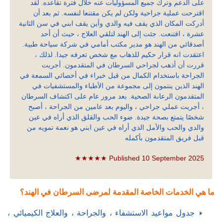
على الدعم وترك جميع المسؤوليات عنه خلال فترة تقاعده. لقد
اقترحت عملية جراحية ولكن لم يكن مقتنعا لنفسه. ثم بعد أن
أدركت المكان الذي يقف فيه والدي وأين يقف ابني في سن الثانية
عشرة ، اقتنعت. جئت إلى الهند لتلقي العلاج ، حيث أن أحد
أصدقائي من الهند هو مدير مكتب أمامي في شركة سياحة طبية.
اعتقدت انه قرار حكيم للذهاب مع شخص تعرفه جيدا. لذلك ،
قررت أن أذهب لجراحي السرطان في المتقدمون. أجريت
الجراحة باستخدام الكمال من قبل خبراء في أخصائي السمعة في
الهند الذين ينتمون إلى مجموعة من الأطباء والمستشفيات في
المتقدمون الرعاىة الصحية. بعد مرور عام على اكتشاف السرطان
، أجريت عملي جراحي ، واليوم بعد عامين من الجراحة ، أصبح
شخصًا يتمتع بصحة جيدة. ضوء الحب والقلق الذي أراه في عين
والدي والحب والأمل الذي أراه في عين ابني هو نعمة تمويه من
قبل فريق المتقدمون بأكمله
★★★★★ Published 10 September 2025
ما هي الخدمات الخاصة المقدمة لمرضى السرطان في الهند؟
جدول مواعيد الاستشفاء ، والجراحة ، والعلاج الكيميائي ،