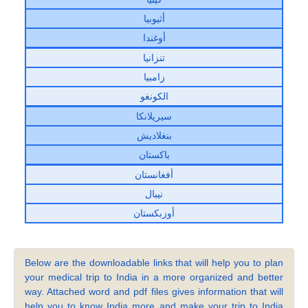
أثيوبيا
أوغندا
تنزانيا
زامبيا
الكونغو
سيريلانكا
بنغلاديش
باكستان
أفغانستان
نيبال
أوزبكستان
Below are the downloadable links that will help you to plan
your medical trip to India in a more organized and better
way. Attached word and pdf files gives information that will
help you to know India more and make your trip to India