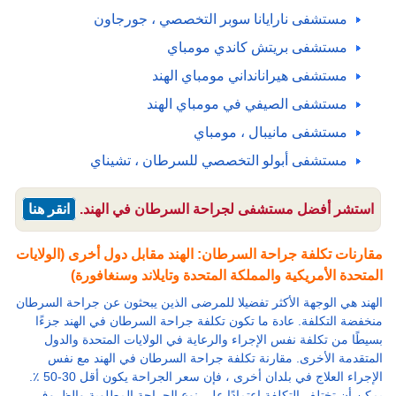
مستشفى نارايانا سوبر التخصصي ، جورجاون
مستشفى بريتش كاندي مومباي
مستشفى هيرانانداني مومباي الهند
مستشفى الصيفي في مومباي الهند
مستشفى مانيبال ، مومباي
مستشفى أبولو التخصصي للسرطان ، تشيناي
استشر أفضل مستشفى لجراحة السرطان في الهند.
انقر هنا
مقارنات تكلفة جراحة السرطان: الهند مقابل دول أخرى (الولايات
المتحدة الأمريكية والمملكة المتحدة وتايلاند وسنغافورة)
الهند هي الوجهة الأكثر تفضيلا للمرضى الذين يبحثون عن جراحة السرطان
منخفضة التكلفة. عادة ما تكون تكلفة جراحة السرطان في الهند جزءًا
بسيطًا من تكلفة نفس الإجراء والرعاية في الولايات المتحدة والدول
المتقدمة الأخرى. مقارنة تكلفة جراحة السرطان في الهند مع نفس
الإجراء العلاج في بلدان أخرى ، فإن سعر الجراحة يكون أقل 30-50 ٪.
يمكن أن تختلف التكلفة اعتمادًا على نوع الجراحة المطلوبة والظروف