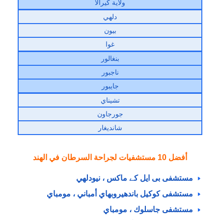
ولاية كيرالا
دلهي
بيون
غوا
بنغالور
ناجبور
جايبور
تشيناي
جورجاون
شانديغار
أفضل 10 مستشفيات لجراحة السرطان في الهند
مستشفى بی ایل کے ماكس ، نيودلهي
مستشفى كوكيل باندهيروبهاي أمباني ، مومباي
مستشفى جاسلوك ، مومباي