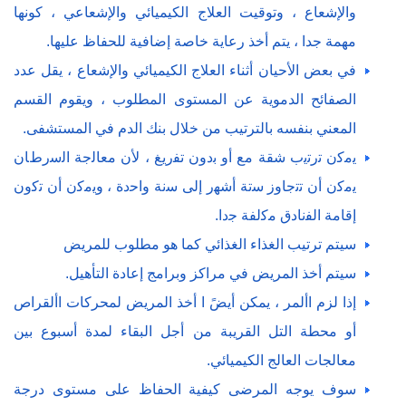
والإشعاع ، وتوقيت العلاج الكيميائي والإشعاعي ، كونها
مهمة جدا ، يتم أخذ رعاية خاصة إضافية للحفاظ عليها.
في بعض الأحيان أثناء العلاج الكيميائي والإشعاع ، يقل عدد
الصفائح الدموية عن المستوى المطلوب ، ويقوم القسم
المعني بنفسه بالترتيب من خلال بنك الدم في المستشفى.
ﯾﻣﮐن ﺗرﺗﯾب ﺷﻘﺔ ﻣﻊ أو ﺑدون ﺗﻔرﯾﻎ ، ﻷن ﻣﻌﺎﻟﺟﺔ اﻟﺳرطﺎن
ﯾﻣﮐن أن ﺗﺗﺟﺎوز ﺳﺗﺔ أﺷﮭر إﻟﯽ ﺳﻧﺔ واﺣدة ، وﯾﻣﮐن أن ﺗﮐون
إﻗﺎﻣﺔ اﻟﻔﻧﺎدق ﻣﮐﻟﻔﺔ ﺟدا.
سيتم ترتيب الغذاء الغذائي كما هو مطلوب للمريض
سيتم أخذ المريض في مراكز وبرامج إعادة التأهيل.
إذا لزم األمر ، يمكن أيضً ا أخذ المريض لمحركات األقراص
أو محطة التل القريبة من أجل البقاء لمدة أسبوع بين
معالجات العالج الكيميائي.
سوف يوجه المرضى كيفية الحفاظ على مستوى درجة