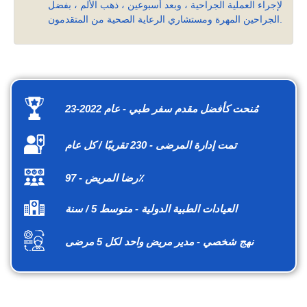
لإجراء العملية الجراحية ، وبعد أسبوعين ، ذهب الألم ، بفضل
الجراحين المهرة ومستشاري الرعاية الصحية من المتقدمون.
مُنحت كأفضل مقدم سفر طبي - عام 2022-23
تمت إدارة المرضى - 230 تقريبًا / كل عام
رضا المريض - 97٪
العيادات الطبية الدولية - متوسط 5 / سنة
نهج شخصي - مدير مريض واحد لكل 5 مرضى