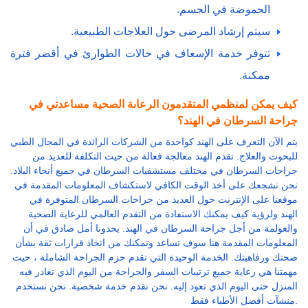
الحموضة في الجسم.
سيتم إرشاد المرضى حول العلاجات الطبيعية.
تتوفر خدمة الإسعاف في حالات الطوارئ في أقصر فترة
ممكنة.
كيف يمكن لمنظمي المتقدمون الرعاىة الصحية مساعدتي في
جراحة السرطان في الهند؟
يتم الآن التعرف على الهند كواحدة من الشركات الرائدة في المجال الطبي
للبحوث والعلاج. تقدم الهند معالجة فعالة من حيث التكلفة للعديد من
جراحات السرطان في مختلف مستشفيات السرطان في جميع أنحاء البلاد.
نحن نشجعك على أخذ الوقت الكافي لاستكشاف المعلومات المقدمة في
موقعنا على الإنترنت حول العديد من جراحات السرطان المتوفرة في
الهند ولرؤية كيف يمكنك الاستفادة من التقدم العالمي للرعاية الصحية
والعولمة من أجل جراحة السرطان في الهند. يحدونا أمل صادق في أن
المعلومات المقدمة هنا سوف تساعد وتمكنك من اتخاذ قرارات ثقة بشأن
صحتك ورفاهيتك. الخدمة الوحيدة التي تقدم حزم الجراحة الشاملة ، حيث
مهمتنا هي رعاية جميع ترتيبات السفر والجراحة من اليوم الذي تغادر فيه
المنزل حتى اليوم الذي تعود إليه. نحن نقدم خدمة شخصية. نحن نستخدم
منشآت أفضل الأطباء فقط.