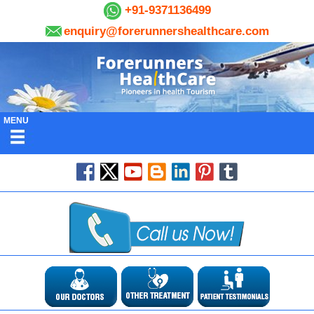
+91-9371136499
enquiry@forerunnershealthcare.com
MENU