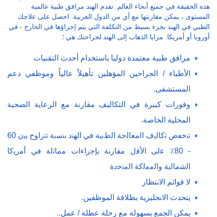
هذه الحقيقة في جميع أنحاء العالم. تقدم الهند مرافق طبية عالمية
المستوى ، يمكن مقارنتها مع أي من الدول الغربية. احصل على علاجك
الطبي في الهند بجزء بسيط من التكلفة التي يتم إجراؤها في الخارج - في
أوروبا أو أمريكا. مزايا الذهاب إلى الهند لجراحتك هي ؛
مرافق طبية معتمدة دوليا باستخدام أحدث التقنيات
الأطباء / الجراحين المؤهلين تأهيلاً عالياً وموظفي دعم
المستشفى.
وفورات كبيرة في التكاليف مقارنة مع الرعاية الصحية
المحلية الخاصة.
ﺗﻧﺧﻔض ﺗﮐﺎﻟﯾف اﻟﻣﻌﺎﻟﺟﺔ اﻟطﺑﯾﺔ ﻓﻲ اﻟﮭﻧد ﺑﻧﺳﺑﺔ ﺗﺗراوح ﺑﯾن 60
- 80٪ ﻋﻟﯽ اﻷﻗل ﻣﻘﺎرﻧﺔ ﺑﺈﺟراءات ﻣﻣﺎﺛﻟﺔ ﻓﻲ أﻣرﯾﮐﺎ
اﻟﺷﻣﺎﻟﯾﺔ واﻟﻣﻣﻟﮐﺔ اﻟﻣﺗﺣدة
لا قوائم الانتظار
يتحدث الانجليزية بطلاقة الموظفين.
يمكن الجمع بسهولة مع رحلة عطلة / عمل..