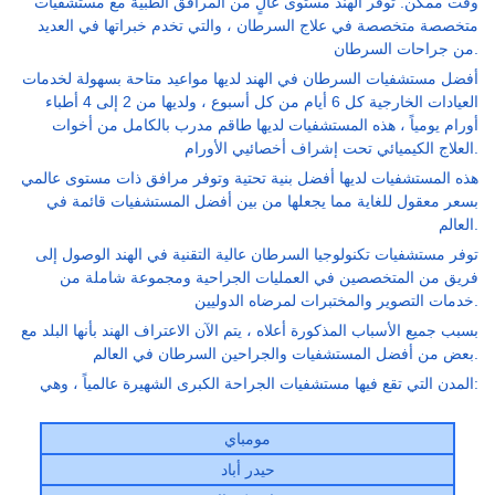
وقت ممكن. توفر الهند مستوى عالٍ من المرافق الطبية مع مستشفيات
متخصصة متخصصة في علاج السرطان ، والتي تخدم خبراتها في العديد
من جراحات السرطان.
أفضل مستشفيات السرطان في الهند لديها مواعيد متاحة بسهولة لخدمات
العيادات الخارجية كل 6 أيام من كل أسبوع ، ولديها من 2 إلى 4 أطباء
أورام يومياً ، هذه المستشفيات لديها طاقم مدرب بالكامل من أخوات
العلاج الكيميائي تحت إشراف أخصائيي الأورام.
هذه المستشفيات لديها أفضل بنية تحتية وتوفر مرافق ذات مستوى عالمي
بسعر معقول للغاية مما يجعلها من بين أفضل المستشفيات قائمة في
العالم.
توفر مستشفيات تكنولوجيا السرطان عالية التقنية في الهند الوصول إلى
فريق من المتخصصين في العمليات الجراحية ومجموعة شاملة من
خدمات التصوير والمختبرات لمرضاه الدوليين.
بسبب جميع الأسباب المذكورة أعلاه ، يتم الآن الاعتراف الهند بأنها البلد مع
بعض من أفضل المستشفيات والجراحين السرطان في العالم.
المدن التي تقع فيها مستشفيات الجراحة الكبرى الشهيرة عالمياً ، وهي:
مومباي
حيدر أباد