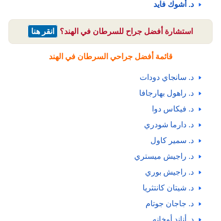
د. أشوك فايد
استشارة أفضل جراح للسرطان في الهند؟
انقر هنا
قائمة أفضل جراحي السرطان في الهند
د. سانجاي دودات
د. راهول بهارجافا
د. فيكاس دوا
د. دارما شودري
د. سمير كاول
د. راجيش ميستري
د. راجيش بوري
د. شيتان كانتثريا
د. جاجان جوتام
د. أناند أوخانه