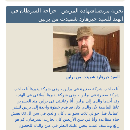
تجربة مريضناشهادة المريض - جراحة السرطان في
الهند للسيد جيرهارد شميدت من برلين
السيد جيرهارد شميدت من برلين
أنا صاحب شركة صغيرة في برلين ، وهي شركة يديرهاأنا صاحب
شركة صغيرة في برلين ، وهي شركة يديرها أسلافي في الهند ،
وقد أخذها والدي إلى برلين. أنا وعائلتي في برلين منذ العشرين
عامًا الماضية لأن والدي كان قد قدم خطوة واحدة إلى برلين لنشر
أعمالنا. قبل حوالي ثلاث سنوات ، كان والدي في سن ال 80 يعيش
حياة متقاعدة وأنا في سن الأربعين كان يحارب السرطان. كم هو
رائع ومأسف عندما يتعين عليك النظر في عين والدك للحصول