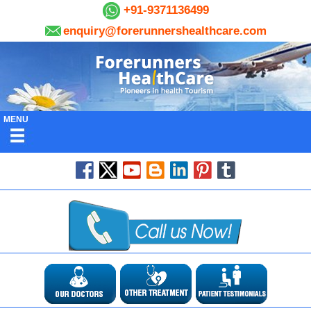
+91-9371136499
enquiry@forerunnershealthcare.com
MENU