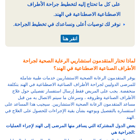
على كل ما تحتاج إليه لتخطيط جراحة الأطراف
الاصطناعية الاصطناعية في الهند.
ﻧﻮﻓﺮ ﻟﻚ ﺗﻮﺻﻴﺎت أﻋﻠﻰ وﻧﺴﺎﻋﺪك ﻓﻲ ﺗﺨﻄﻴﻂ اﻟﺠﺮاﺣﺔ.
انقر هنا
لماذا تختار المتقدمون استشاريي الرعاية الصحية لجراحة
الأطراف الصناعية الاصطناعية في الهند؟
يوفر المتقدمون الرعاىة الصحية الاستشاريين خدمات طبية شاملة
للمرضى الدوليين لجراحة الأطراف الصناعية الاصطناعية في الهند بتكلفة
منخفضة. يجب على المريض فقط إرسال استفسار تفصيلي حول علاج
الأطراف الصناعية وظروفه ، وسرعان ما سيتم الاتصال به من قبل
مساعد المتقدمون الرعاىة الصحية الاستشاريين. سيجيب هذا المساعد على
استفساره بالتفصيل ويوجهه بشأن بقية الإجراءات للحصول على العلاج في
الهند.
بعض الدول المشتركة التي يسافر منها المرضى إلى الهند لإجراء العمليات
الجراحية هي: