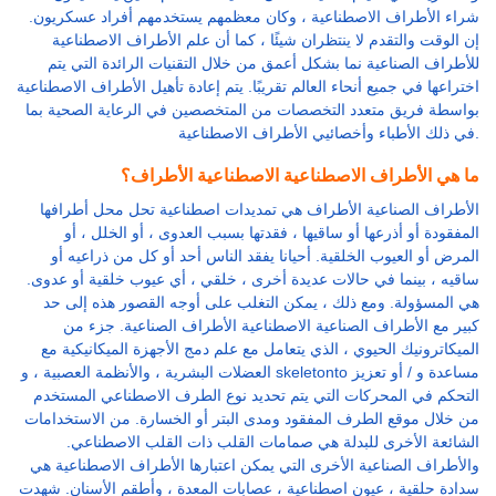
شراء الأطراف الاصطناعية ، وكان معظمهم يستخدمهم أفراد عسكريون.
إن الوقت والتقدم لا ينتظران شيئًا ، كما أن علم الأطراف الاصطناعية
للأطراف الصناعية نما بشكل أعمق من خلال التقنيات الرائدة التي يتم
اختراعها في جميع أنحاء العالم تقريبًا. يتم إعادة تأهيل الأطراف الاصطناعية
بواسطة فريق متعدد التخصصات من المتخصصين في الرعاية الصحية بما
في ذلك الأطباء وأخصائيي الأطراف الاصطناعية.
ما هي الأطراف الاصطناعية الاصطناعية الأطراف؟
الأطراف الصناعية الأطراف هي تمديدات اصطناعية تحل محل أطرافها
المفقودة أو أذرعها أو ساقيها ، فقدتها بسبب العدوى ، أو الخلل ، أو
المرض أو العيوب الخلقية. أحيانا يفقد الناس أحد أو كل من ذراعيه أو
ساقيه ، بينما في حالات عديدة أخرى ، خلقي ، أي عيوب خلقية أو عدوى.
هي المسؤولة. ومع ذلك ، يمكن التغلب على أوجه القصور هذه إلى حد
كبير مع الأطراف الصناعية الاصطناعية الأطراف الصناعية. جزء من
الميكاترونيك الحيوي ، الذي يتعامل مع علم دمج الأجهزة الميكانيكية مع
العضلات البشرية ، والأنظمة العصبية ، و skeletonto مساعدة و / أو تعزيز
التحكم في المحركات التي يتم تحديد نوع الطرف الاصطناعي المستخدم
من خلال موقع الطرف المفقود ومدى البتر أو الخسارة. من الاستخدامات
الشائعة الأخرى للبدلة هي صمامات القلب ذات القلب الاصطناعي.
والأطراف الصناعية الأخرى التي يمكن اعتبارها الأطراف الاصطناعية هي
سدادة حلقية ، عيون اصطناعية ، عصابات المعدة ، وأطقم الأسنان. شهدت