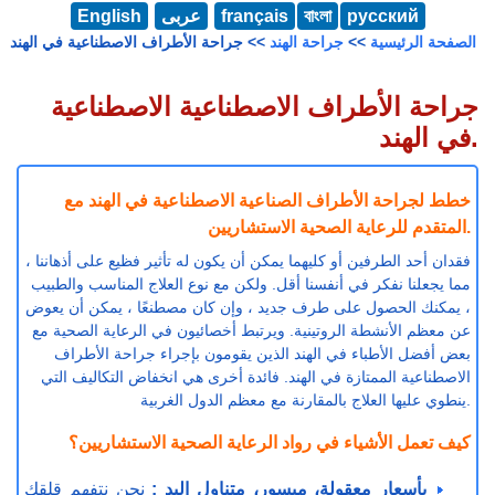
русский
বাংলা
français
عربى
English
الصفحة الرئيسية
>>
جراحة الهند
>> جراحة الأطراف الاصطناعية في الهند
جراحة الأطراف الاصطناعية الاصطناعية
في الهند.
خطط لجراحة الأطراف الصناعية الاصطناعية في الهند مع
المتقدم للرعاية الصحية الاستشاريين.
فقدان أحد الطرفين أو كليهما يمكن أن يكون له تأثير فظيع على أذهاننا ،
مما يجعلنا نفكر في أنفسنا أقل. ولكن مع نوع العلاج المناسب والطبيب
، يمكنك الحصول على طرف جديد ، وإن كان مصطنعًا ، يمكن أن يعوض
عن معظم الأنشطة الروتينية. ويرتبط أخصائيون في الرعاية الصحية مع
بعض أفضل الأطباء في الهند الذين يقومون بإجراء جراحة الأطراف
الاصطناعية الممتازة في الهند. فائدة أخرى هي انخفاض التكاليف التي
ينطوي عليها العلاج بالمقارنة مع معظم الدول الغربية.
كيف تعمل الأشياء في رواد الرعاية الصحية الاستشاريين؟
بأسعار معقولة، ميسور، متناول اليد :
نحن نتفهم قلقك