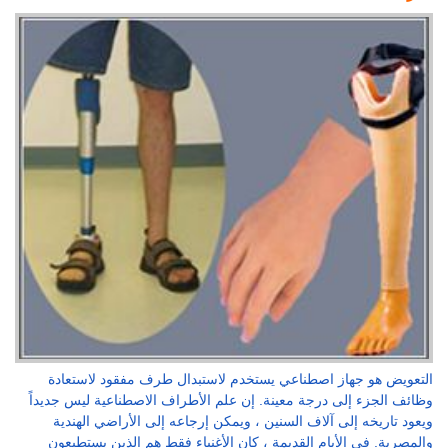
التعويض هو جهاز اصطناعي يستخدم لاستبدال طرف مفقود لاستعادة
وظائف الجزء إلى درجة معينة. إن علم الأطراف الاصطناعية ليس جديداً
ويعود تاريخه إلى آلاف السنين ، ويمكن إرجاعه إلى الأراضي الهندية
والمصرية. في الأيام القديمة ، كان الأغنياء فقط هم الذين يستطيعون