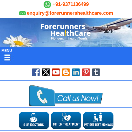
+91-9371136499
enquiry@forerunnershealthcare.com
MENU