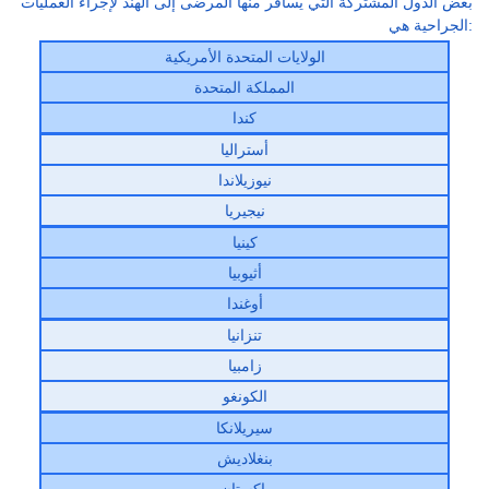
بعض الدول المشتركة التي يسافر منها المرضى إلى الهند لإجراء العمليات
الجراحية هي:
الولايات المتحدة الأمريكية
المملكة المتحدة
كندا
أستراليا
نيوزيلاندا
نيجيريا
كينيا
أثيوبيا
أوغندا
تنزانيا
زامبيا
الكونغو
سيريلانكا
بنغلاديش
باكستان