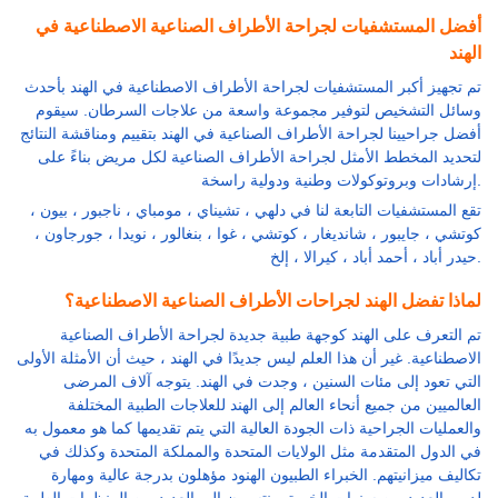
أفضل المستشفيات لجراحة الأطراف الصناعية الاصطناعية في
الهند
تم تجهيز أكبر المستشفيات لجراحة الأطراف الاصطناعية في الهند بأحدث
وسائل التشخيص لتوفير مجموعة واسعة من علاجات السرطان. سيقوم
أفضل جراحيينا لجراحة الأطراف الصناعية في الهند بتقييم ومناقشة النتائج
لتحديد المخطط الأمثل لجراحة الأطراف الصناعية لكل مريض بناءً على
إرشادات وبروتوكولات وطنية ودولية راسخة.
تقع المستشفيات التابعة لنا في دلهي ، تشيناي ، مومباي ، ناجبور ، بيون ،
كوتشي ، جايبور ، شانديغار ، كوتشي ، غوا ، بنغالور ، نويدا ، جورجاون ،
حيدر أباد ، أحمد أباد ، كيرالا ، إلخ.
لماذا تفضل الهند لجراحات الأطراف الصناعية الاصطناعية؟
تم التعرف على الهند كوجهة طبية جديدة لجراحة الأطراف الصناعية
الاصطناعية. غير أن هذا العلم ليس جديدًا في الهند ، حيث أن الأمثلة الأولى
التي تعود إلى مئات السنين ، وجدت في الهند. يتوجه آلاف المرضى
العالميين من جميع أنحاء العالم إلى الهند للعلاجات الطبية المختلفة
والعمليات الجراحية ذات الجودة العالية التي يتم تقديمها كما هو معمول به
في الدول المتقدمة مثل الولايات المتحدة والمملكة المتحدة وكذلك في
تكاليف ميزانيتهم. الخبراء الطبيون الهنود مؤهلون بدرجة عالية ومهارة
لديهم العديد من سنوات الخبرة وينتسبون إلى العديد من المنظمات الطبية