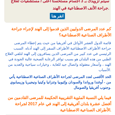
سيتم تزويدك بـ 3 أجسام مستحسنًا أعلى / مستشفيات لعلاج
جراحة الأنف الاصطناعية في الهند.
انقر هنا
كم عدد المرضى الدوليين الذين قدموا إلى الهند لإجراء جراحة
الأطراف الصناعية الاصطناعية؟
قائمة الدول العشر الأوائل في أفريقيا من حيث يتم إعطاء المرضى
جراحة الأطراف الاصطناعية الأطراف السفر إلى الهند أدناه. السبب
الرئيسي في عدد كبير من المرضى الذين يسافرون إلى الهند لتلقي العلاج
الطبي من هذه البلدان هو بسبب توافر الرعاية الصحية عالية الجودة في
الهند ، وأسعار معقولة واتصال جيد للغاية ، وخيارات سياحية والعديد من
الأسباب.
الحد الأقصى لعدد المرضى لجراحة الأطراف الصناعية الاصطناعية يأتي
من - أوغندا ورواندا والسودان وإثيوبيا وتنزانيا وكينيا ونيجيريا وزيمبابوي
وجنوب أفريقيا والصومال.
فيما يلي النسبة المئوية التقريبية الحكيمة للمرضى القادمين من
أفضل عشرة بلدان أفريقية إلى الهند في عام 2017 لجراحة
الأطراف الصناعية الاصطناعية.