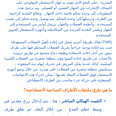
البشرية ، على النحو الذي يقوم به جهاز الاستشعار البيولوجي على
اكتشاف الإشارات من الجهاز العصبي أو العضلي. يتم ترحيل هذه
المعلومات إلى وحدة تحكم قائمة داخل الجهاز ، وتعالج التغذية الراجعة
من الطرف وترسلها إلى وحدة التحكم. يتم توصيل وحدة تحكم إلى عصب
المستخدم ، وأنظمة العضلات والجهاز. يرسل أوامر من المستخدم إلى
الجهاز ويفسر التغذية المرتدة من الميكانيكية وأجهزة الاستشعار الحيوي
للمستخدم.
هناك طريقة أخرى تتمثل في إعادة تأهيل العضلات المستهدفة (TMR)
حيث يتم إعادة توجيه جراحياً تحريك العضلات المتحكم فيها على طرف
مبتور من أجل إعادة (استعادة وظيفة دماغ متشنج عن طريق تزويده
بالأعصاب عن طريق إعادة النمو) وهي منطقة صغيرة من العضلات الكبيرة
السليمة. لذلك عندما يفكر المريض في تحريك إبهام يده المفقودة ،
ستنكمش منطقة صغيرة من العضلات على صدره. من خلال وضع أجهزة
الاستشعار فوق العضلات المعاد تغذيتها ، يمكن إجراء هذه الانقباضات
للسيطرة على حركة جزء مناسب من الطرف الاصطناعي.
ما هي طرق ملحقات الأطراف الصناعية الاصطناعية؟
التثبيت الهيكلي المباشر -
هنا ، يتم إدخال زرع معدني في
وسط عظم الجذع ، من خلال الجلد. ثم تعلق طرف