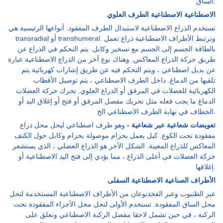
الساق.
الاصطناعية الاصطناعية الطرف العلوي
تستخدم الذراع الاصطناعية لاستبدال الطرف المفقود. أنواعها الرئيسية هي
transradial أو transhumeral. وترتبط الأطراف الاصطناعية ذراع تعمل
بالطاقة الجسم إلى الجسم مع تسخير وكابل. يتم التحكم في الذراع عن
طريق حركة الذراع المعاكس. وهناك نوع آخر من الذراع الاصطناعية عبارة
عن بديل اصطناعي ، ويتم التحكم فيه عن طريق إشارات كهربائية يتم
تلقيها من الدماغ. داخل الطرف الاصطناعي ، يتم توصيل الأقطاب
الكهربائية للعضلات في المرفق أو الذراع العلوي. تحرك حركة العضلات
الدماغ ما يجب فعله مثل تحريك مفصل المرفق أو فتح أو إغلاق اليد أو
الخطاف في نهاية الطرف الاصطناعي الخ.
تعويضات شعاعية عبر شعاعية -
وهو طرف اصطناعي ليحل محل ذراع
مفقودة تحت الكوع. كبل يعمل بحزام موصولة بحزام وكابل حول الكتف
المعاكس للذراع المعيبة. الشكل الآخر هو الذراع العضلي ، الذي يستشعر
حركة العضلات في أعلى الذراع ، مما يؤدي إلى فتح اليد الاصطناعية أو
إغلاقها.
الأطراف الصناعية الاصطناعية السفلى
عبر الظنبوب وعبر الفخذنوعان من الأطراف الاصطناعية المستخدمة لتحل
محل الساق المفقودة. تستخدم الأولى لتحل محل الأجزاء المفقودة تحت
الركبة ، في حين تشمل لاحقا مفصل الركبة الاصطناعي ونعلق على