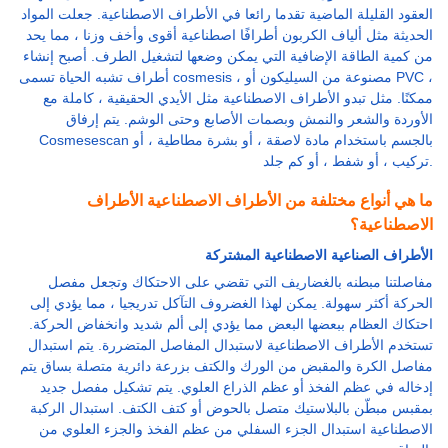
العقود القليلة الماضية تقدما رائعا في الأطراف الاصطناعية. جعلت المواد
الحديثة مثل ألياف الكربون أطرافًا اصطناعية أقوى وأخف وزنا ، مما يحد
من كمية الطاقة الإضافية التي يمكن وضعها لتشغيل الطرف. أصبح إنشاء
أطراف تشبه الحياة تسمى cosmesis ، مصنوعة من السيليكون أو PVC ،
ممكنًا. مثل تبدو الأطراف الاصطناعية مثل الأيدي الحقيقية ، كاملة مع
الأوردة والشعر والنمش وبصمات الأصابع وحتى الوشم. يتم إرفاق
Cosmesescan بالجسم باستخدام مادة لاصقة ، أو بشرة مطاطية ، أو
تركيب ، أو شفط ، أو كم جلد.
ما هي أنواع مختلفة من الأطراف الاصطناعية الأطراف
الاصطناعية؟
الأطراف الصناعية الاصطناعية المشتركة
مفاصلتنا مبطنه بالغضاريف التي تقضي على الاحتكاك وتجعل مفصل
الحركة أكثر سهولة. يمكن لهذا الغضروف التآكل تدريجيا ، مما يؤدي إلى
احتكاك العظام ببعضها البعض مما يؤدي إلى ألم شديد وانخفاض الحركة.
تستخدم الأطراف الاصطناعية لاستبدال المفاصل المتضررة. يتم استبدال
مفاصل الكرة والمقبض من الورك والكتف بزرعة دائرية متصلة بساق يتم
إدخاله في عظم الفخذ أو عظم الذراع العلوي. يتم تشكيل مفصل جديد
بمقبس مبطّن بالبلاستيك متصل بالحوض أو كتف الكتف. استبدال الركبة
الاصطناعية استبدال الجزء السفلي من عظم الفخذ والجزء العلوي من