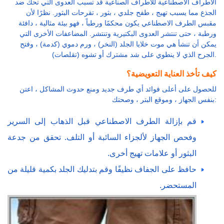
الأطراف الاصطناعية للأطراف الصناعية قد تسبب العدوى التي تحك ضد
الجذع مما يسبب تهيج ، طفح جلدي ، بثور ، تقرحات البثور. نظرًا لأن
مقبس الطرف الاصطناعي يكون محكمًا ورطباً ، فهو بيئة مثالية ، دافئة
ورطبة ، حتى تنتشر العدوى البكتيرية وتنتشر. المضاعفات الأخرى التي
يمكن أن تنشأ هي موت خلايا الجلد (النخر) ، ورم دموي (كدمة) ، وفتح
الجرح الذي لا ينطوي على شد مشترك أو تشوه (تقلصات).
كيف تأخذ العناية التعويضية؟
للحصول على أعلى فوائد أي طرف جديد ومنع حدوث المشاكل ، اعتن
بنفس الجهاز ، وموقع البتر ، وصحتك:
قم بإزالة الطرف الاصطناعي قبل الذهاب إلى السرير
وفحص الجهاز لألجزاء السائبة أو التلف. تحقق من جدعة
البثور أو علامات تهيج أخرى.
حافظ على الجفاف نظيفًا وقم بتدليك الجلد بكمية قليلة من
المستحضر.