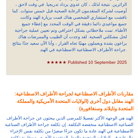
الزائرين. نتيجة لذلك ، كان عدوي يزداد تدريجيا. في وقت لاحق ،
أوصيت لشركة المتقدمون الرعاية الصحية قبل خمس سنوات. كما
ناقشت مع استشاري الشخصي هناك قمت بزيارة الهند وكانت
جميع مواعيدي دائما دقيقة في الوقت المحدد مع إعطاء جميع
الأطباء. تمت ملاحظاتي بشكل احترافي وتم تعيين عملية جراحية
لحل مشكلتي الصحية. لقد وجدت أن الطبيب والممرضات هناك
يراعون بشدة ويعملون مهنيًا تجاه القرار ، وأنا الآن سعيد جدًا بنتائج
جراحة الأطراف الاصطناعية الاصطناعية في الهند.
★★★★★ Published 10 September 2025
مقارنات الأطراف الاصطناعية لجراحة الأطراف الاصطناعية:
الهند مقابل دول أخرى (الولايات المتحدة الأمريكية والمملكة
المتحدة وتايلاند وسنغافورة)
الهند هي الوجهة الأكثر تفضيلا للمرضى الذين يبحثون عن جراحة الأطراف
الصناعية الاصطناعية منخفضة التكلفة. إن تكلفة جراحة الأطراف الصناعية
الاصطناعية في الهند عادة ما تكون جزءًا صغيرًا من تكلفة نفس الإجراء
والرعاية في الولايات المتحدة والدول المتقدمة الأخرى. وبمقارنة تكلفة