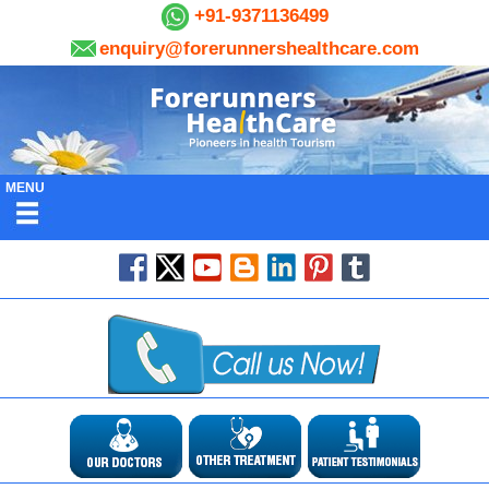
+91-9371136499
enquiry@forerunnershealthcare.com
MENU