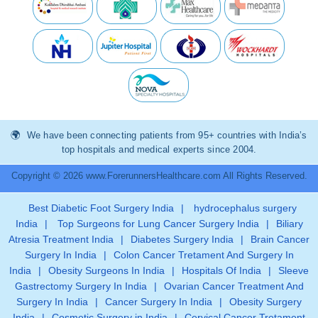
We have been connecting patients from 95+ countries with India’s
top hospitals and medical experts since 2004.
Copyright © 2026 www.ForerunnersHealthcare.com All Rights Reserved.
Best Diabetic Foot Surgery India
|
hydrocephalus surgery
India
|
Top Surgeons for Lung Cancer Surgery India
|
Biliary
Atresia Treatment India
|
Diabetes Surgery India
|
Brain Cancer
Surgery In India
|
Colon Cancer Tretament And Surgery In
India
|
Obesity Surgeons In India
|
Hospitals Of India
|
Sleeve
Gastrectomy Surgery In India
|
Ovarian Cancer Treatment And
Surgery In India
|
Cancer Surgery In India
|
Obesity Surgery
India
|
Cosmetic Surgery in India
|
Cervical Cancer Tretament