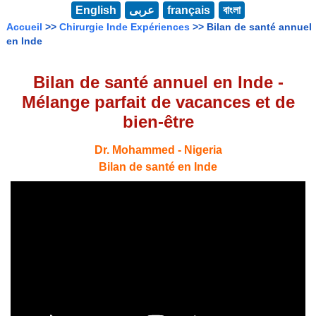
English
عربى
français
বাংলা
Accueil
>>
Chirurgie Inde Expériences
>> Bilan de santé annuel
en Inde
Bilan de santé annuel en Inde -
Mélange parfait de vacances et de
bien-être
Dr. Mohammed - Nigeria
Bilan de santé en Inde