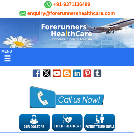
+91-9371136499
enquiry@forerunnershealthcare.com
MENU