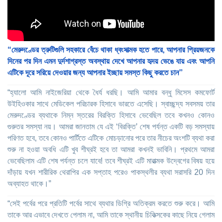
“মেরুদণ্ডের ত্রুটিগুলি সহকারে বেঁচে থাকা ধ্বংসাত্মক হতে পারে, আপনার প্রিয়জনকে
দিনের পর দিন এমন দুর্দশাগ্রস্ত অবস্থায় দেখে আপনার হৃদয় ভেঙে যায় এবং আপনি
এটিকে দূরে সরিয়ে দেওয়ার জন্য আপনার ইচ্ছায় সমস্ত কিছু করতে চান”
“হ্যালো আমি নাইজেরিয়া থেকে ধৈর্য ধরছি। আমি আমার বন্ধু মিসেস কমফোর্ট
উইহিওকার সাথে মেডিকেল পরিচারক হিসাবে ভারতে এসেছি। স্বাচ্ছন্দ্য সবসময় তার
মেরুদণ্ডের ব্যথাকে নিম্ন স্তরের বিরক্তি হিসাবে ভেবেছিল তবে কখনও কোনও
গুরুতর সমস্যা নয়। আমরা জানতাম যে এই ‘বিরক্তি’ শেষ পর্যন্ত একটি বড় সমস্যায়
পরিণত হবে, তবে কোনও পার্টিতে এটিকে মোচড়ানোর পরে তার নীচের অংশটি ব্যথা করা
শুরু না হওয়া অবধি এটি খুব শীঘ্রই হবে তা আমরা কখনই ভাবিনি। প্রথমে আমরা
ভেবেছিলাম এটি শেষ পর্যন্ত চলে যাবে! তবে শীঘ্রই এটি মারাত্মক উদ্বেগের বিষয় হয়ে
দাঁড়ায় যখন শারীরিক থেরাপির এক সপ্তাহ পরেও পাকস্থলীর ব্যথা সরাসরি 20 দিন
অব্যাহত থাকে।”
“সেই পর্বের পরে প্রতিটি পর্বের সাথে ব্যথার ডিগ্রি অতিক্রম করতে শুরু করে। আমি
তাকে আর এভাবে দেখতে পেলাম না, আমি তাকে স্থানীয় চিকিত্সকের কাছে নিয়ে গেলাম