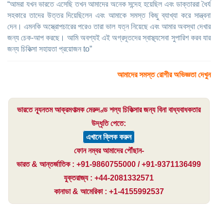
“আমরা যখন ভারতে এসেছি তখন আমাদের অনেক সন্দেহ হয়েছিল এবং ডাক্তাররা ধৈর্য
সহকারে তাদের উত্তর দিয়েছিলেন এবং আমাকে সমস্ত কিছু ব্যাখ্যা করে সান্ত্বনা
দেন। এমনকি অস্ত্রোপচারের পরেও তারা ভাল যত্ন নিয়েছে এবং আমার অবস্থা দেখার
জন্য চেক-আপ করছে। আমি অবশ্যই এই অগ্রদূতদের স্বাস্থ্যসেবা সুপারিশ করব যার
জন্য চিকিত্সা সহায়তা প্রয়োজন to”
আমাদের সমস্ত রোগীর অভিজ্ঞতা দেখুন
ভারতে ন্যূনতম আক্রমণাত্মক মেরুদণ্ড শল্য চিকিত্সার জন্য বিনা বাধ্যবাধকতার
উদ্ধৃতি পেতে:
এখানে ক্লিক করুন
ফোন নম্বর আমাদের পৌঁছান-
ভারত & আন্তর্জাতিক : +91-9860755000 / +91-9371136499
যুক্তরাজ্য : +44-2081332571
কানাডা & আমেরিকা : +1-4155992537