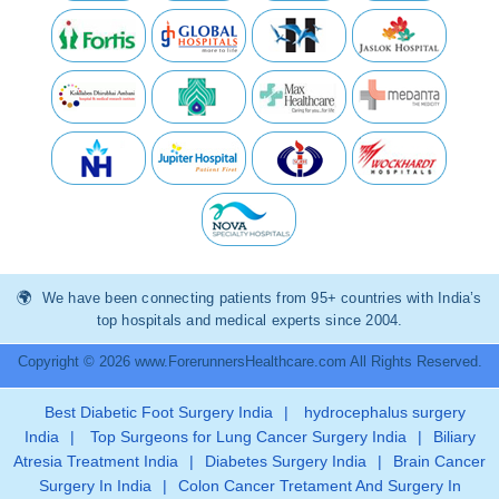
We have been connecting patients from 95+ countries with India’s
top hospitals and medical experts since 2004.
Copyright © 2026 www.ForerunnersHealthcare.com All Rights Reserved.
Best Diabetic Foot Surgery India
|
hydrocephalus surgery
India
|
Top Surgeons for Lung Cancer Surgery India
|
Biliary
Atresia Treatment India
|
Diabetes Surgery India
|
Brain Cancer
Surgery In India
|
Colon Cancer Tretament And Surgery In