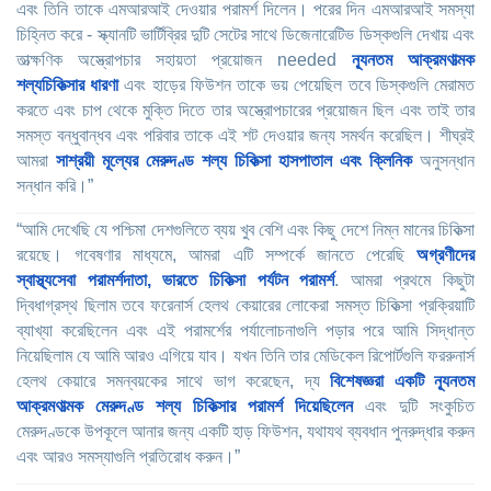
এবং তিনি তাকে এমআরআই দেওয়ার পরামর্শ দিলেন। পরের দিন এমআরআই সমস্যা
চিহ্নিত করে - স্ক্যানটি ভার্টিব্রির দুটি সেটের সাথে ডিজেনারেটিভ ডিস্কগুলি দেখায় এবং
তাত্ক্ষণিক অস্ত্রোপচার সহায়তা প্রয়োজন needed
ন্যূনতম আক্রমণাত্মক
শল্যচিকিত্সার ধারণা
এবং হাড়ের ফিউশন তাকে ভয় পেয়েছিল তবে ডিস্কগুলি মেরামত
করতে এবং চাপ থেকে মুক্তি দিতে তার অস্ত্রোপচারের প্রয়োজন ছিল এবং তাই তার
সমস্ত বন্ধুবান্ধব এবং পরিবার তাকে এই শট দেওয়ার জন্য সমর্থন করেছিল। শীঘ্রই
আমরা
সাশ্রয়ী মূল্যের মেরুদণ্ড শল্য চিকিত্সা হাসপাতাল এবং ক্লিনিক
অনুসন্ধান
সন্ধান করি।”
“আমি দেখেছি যে পশ্চিমা দেশগুলিতে ব্যয় খুব বেশি এবং কিছু দেশে নিম্ন মানের চিকিত্সা
রয়েছে। গবেষণার মাধ্যমে, আমরা এটি সম্পর্কে জানতে পেরেছি
অগ্রণীদের
স্বাস্থ্যসেবা পরামর্শদাতা, ভারতে চিকিত্সা পর্যটন পরামর্শ
. আমরা প্রথমে কিছুটা
দ্বিধাগ্রস্থ ছিলাম তবে ফরেনার্স হেলথ কেয়ারের লোকেরা সমস্ত চিকিত্সা প্রক্রিয়াটি
ব্যাখ্যা করেছিলেন এবং এই পরামর্শের পর্যালোচনাগুলি পড়ার পরে আমি সিদ্ধান্ত
নিয়েছিলাম যে আমি আরও এগিয়ে যাব। যখন তিনি তার মেডিকেল রিপোর্টগুলি ফররুনার্স
হেলথ কেয়ারে সমন্বয়কের সাথে ভাগ করেছেন, দ্য
বিশেষজ্ঞরা একটি ন্যূনতম
আক্রমণাত্মক মেরুদণ্ড শল্য চিকিত্সার পরামর্শ দিয়েছিলেন
এবং দুটি সংকুচিত
মেরুদণ্ডকে উপকূলে আনার জন্য একটি হাড় ফিউশন, যথাযথ ব্যবধান পুনরুদ্ধার করুন
এবং আরও সমস্যাগুলি প্রতিরোধ করুন।”