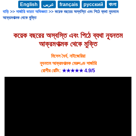
English
عربى
français
русский
বাংলা
বাড়ি
>>
সার্জারি ভারত অভিজ্ঞতা
>> কয়েক বছরের অস্বস্তি এবং পিঠে ব্যথা ন্যূনতম
আক্রমণাত্মক থেকে মুক্তি
কয়েক বছরের অস্বস্তি এবং পিঠে ব্যথা ন্যূনতম
আক্রমণাত্মক থেকে মুক্তি
মিসেস ধৈর্য, নাইজেরিয়া
ন্যূনতম আক্রমণাত্মক মেরুদণ্ড সার্জারি
রোগীর রেটিং:
★★★★★
4.9/5