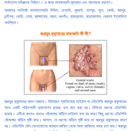
সর্বোত্তম পরিকল্পনা নির্ধারণ ের জন্য ফলাফলগুলি মূল্যায়ন এবং আলোচনা করবেন।
আমাদের সংশ্লিষ্ট হাসপাতালগুলি দিল্লি, চেন্নাই, মুম্বাই, নাগপুর, পুনে, কোচি, জয়পুর,
চন্ডীগড়, কোচি, গোয়া, ব্যাঙ্গালোর, নয়ডা, গুরগাঁও, হায়দ্রাবাদ, আহমেদাবাদ, কেরালা ইত্যাদিতে
অবস্থিত।
জরায়ুর ক্যান্সারের কারণগুলি কী কী?
জরায়ুর ক্যান্সারের কারণ অজানা। হিউম্যান প্যাপিলোমা ভাইরাস বা এইচপিভি জরায়ুর ক্যান্সারের
সাথে একটি শক্তিশালী অ্যাসোশন রয়েছে বলে মনে করা হয়। বিভিন্ন ধরণের এইচপিভি
রয়েছে। এটিকে কখনও কখনও যৌনাঙ্গের আঁচিল ভাইরাস বলা হয় কারণ কিছু ধরণের এইচপিভি
যৌনাঙ্গের আঁচিল সৃষ্টি করে। আসলে, যে ধরণের আঁচিল সৃষ্টি করে তা জরায়ুর ক্যান্সারের কারণ
নয়। এইচপিভি যৌন যোগাযোগের মাধ্যমে ব্যক্তি থেকে অন্য ব্যক্তির কাছে চলে যায়। জরায়ুর