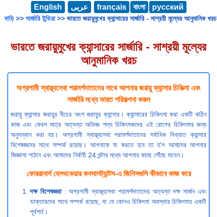
English
عربى
français
বাংলা
русский
বাড়ি
>>
সার্জারি ইন্ডিয়া
>> ভারতে জরায়ুমুখের ক্যান্সারের সার্জারি - সাশ্রয়ী মূল্যের আনুমানিক খরচ
ভারতে জরায়ুমুখের ক্যান্সারের সার্জারি - সাশ্রয়ী মূল্যের
আনুমানিক খরচ
অগ্রগামী স্বাস্থ্যসেবা পরামর্শদাতাদের সাথে আপনার জরায়ু ক্যান্সার চিকিত্সা এবং
সার্জারি মধ্যে ভারত পরিকল্পনা করুন
জরায়ু ক্যান্সার জরায়ুর নীচের অংশ জরায়ুর ক্যান্সার। ক্যান্সারের চিকিৎসা করা একটি কঠিন
কাজ এবং কেবল মাত্র অত্যন্ত অভিজ্ঞ শল্য চিকিৎসকদের এই রোগের চিকিৎসার জন্য
অনুসন্ধান করা হয়। অগ্রগামী স্বাস্থ্যসেবা পরামর্শদাতাদের সর্বাধিক বিখ্যাত ক্যান্সার
বিশেষজ্ঞদের সাথে সম্পর্ক রয়েছে। আপনাকে যা করতে হবে তা হ'ল আমাদের আপনার
জিজ্ঞাসা পাঠান এবং আমাদের নির্বাহী 24 ঘন্টার মধ্যে আপনার কাছে পৌঁছে যাবেন।
ফোররানার্স হেলথকেয়ার কনসালট্যান্টস-এ জিনিসগুলি কীভাবে কাজ করে
দক্ষ বিশেষজ্ঞরা
: অগ্রগামী স্বাস্থ্যসেবা পরামর্শদাতাদের অত্যন্ত দক্ষ সার্জন এবং
ডাক্তারদের সাথে সম্পর্ক রয়েছে, যা যে কোনও চিকিৎসা অবস্থার চিকিৎসায় একটি
পূর্বশর্ত।