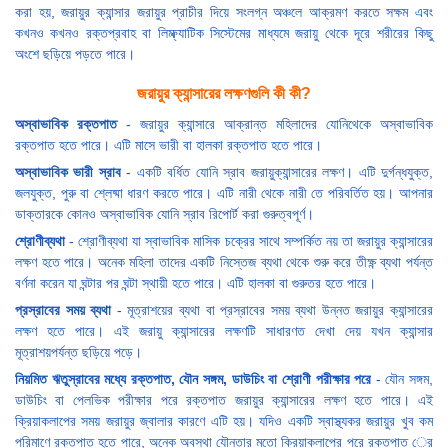
করা হয়, জরায়ুর ক্যান্সার জরায়ুর প্রাচীর দিয়ে সংলগ্ন অঞ্চলে আক্রমণ করতে সক্ষম এবং
কখনও কখনও রক্তপ্রবাহ বা লিম্ফ্যাটিক সিস্টেমের মাধ্যমে জরায়ু থেকে দূরে শরীরের কিছু
অংশে ছড়িয়ে পড়তে পারে।
জরায়ুর ক্যান্সারের লক্ষণগুলি কী কী?
অস্বাভাবিক রক্তপাত
- জরায়ুর ক্যান্সারে আক্রান্ত মহিলাদের যোনিথেকে অস্বাভাবিক
রক্তপাত হতে পারে। এটি মাসে ভারী বা হালকা রক্তপাত হতে পারে।
অস্বাভাবিক ভারী স্রাব
- একটি বর্ধিত যোনি স্রাব জরায়ুক্যান্সারের লক্ষণ। এটি দুর্গন্ধযুক্ত,
জলযুক্ত, পুরু বা শ্লেষ্মা ধারণ করতে পারে। এটি নারী থেকে নারী তে পরিবর্তিত হয়। আপনার
ডাক্তারকে কোনও অস্বাভাবিক যোনি স্রাব রিপোর্ট করা গুরুত্বপূর্ণ।
শ্রোণীব্যথা
- শ্রোণীব্যথা যা স্বাভাবিক মাসিক চক্রের সাথে সম্পর্কিত নয় তা জরায়ুর ক্যান্সারের
লক্ষণ হতে পারে। অনেক মহিলা তাদের একটি নিস্তেজ ব্যথা থেকে শুরু করে তীক্ষ্ণ ব্যথা পর্যন্ত
বর্ণনা করেন যা ঘন্টার পর ঘন্টা স্থায়ী হতে পারে। এটি হালকা বা গুরুতর হতে পারে।
প্রস্রাবের সময় ব্যথা
- মূত্রাশয়ের ব্যথা বা প্রস্রাবের সময় ব্যথা উন্নত জরায়ুর ক্যান্সারের
লক্ষণ হতে পারে। এই জরায়ু ক্যান্সারের লক্ষণটি সাধারণত দেখা দেয় যখন ক্যান্সার
মূত্রাশয়পর্যন্ত ছড়িয়ে পড়ে।
নিয়মিত ঋতুস্রাবের মধ্যে রক্তপাত, যৌন সঙ্গম, ডাউচিং বা শ্রোণী পরীক্ষার পরে
- যৌন সঙ্গম,
ডাউচিং বা পেলভিক পরীক্ষার পরে রক্তপাত জরায়ুর ক্যান্সারের লক্ষণ হতে পারে। এই
ক্রিয়াকলাপের সময় জরায়ুর জ্বালার কারণে এটি হয়। যদিও একটি স্বাস্থ্যকর জরায়ুর খুব কম
পরিমাণে রক্তপাত হতে পারে, অনেক অবস্থা যৌনতার মতো ক্রিয়াকলাপের পরে রক্তপাত ের