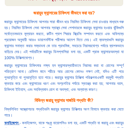
জরায়ুর ক্যান্সারের চিকিৎসা কীভাবে করা হয়?
জরায়ুর ক্যান্সারের চিকিৎসা আপনার সারা জীবন ধরে নিয়মিত চিকিৎসা সেবা চাওয়ার মাধ্যমে শুরু
হয়। নিয়মিত চিকিৎসা সেবা আপনার স্বাস্থ্য সেবা পেশাদারকে জরায়ুর ক্যান্সার হওয়ার ঝুঁকিগুলি
সর্বোত্তমভাবে মূল্যায়ন করতে, রুটিন প্যাপ স্মিয়ার স্ক্রিনিং সম্পাদন করতে এবং অবিলম্বে
প্রয়োজন অনুযায়ী আরও ডায়াগনস্টিক পরীক্ষার আদেশ দিতে দেয়। এই ব্যবস্থাগুলি জরায়ুর
ক্যান্সার সনাক্ত করার সম্ভাবনা কে তার প্রাথমিক, সবচেয়ে নিরাময়যোগ্য পর্যায়ে ব্যাপকভাবে
বাড়িয়ে দেয়। এই পর্যায়টিকে জরায়ুর ডিসপ্লাসিয়া বলা হয়, একটি প্রাক ক্যান্সারঅবস্থা যা
100% চিকিত্সাযোগ্য।
জরায়ুর ক্যান্সারের চিকিৎসার লক্ষ্য হল ক্যান্সারস্থায়ীভাবে নিরাময় করা বা রোগের সম্পূর্ণ
পরিত্রাণ আনা। রেমিশন মানে শরীরে আর রোগের কোনও লক্ষণ নেই, যদিও এটি পরে
পুনরাবৃত্তি বা পুনরাবৃত্তি হতে পারে। জরায়ুর ক্যান্সার চিকিত্সা পরিকল্পনাএকটি বহুমুখী পদ্ধতি
ব্যবহার করে এবং ক্যান্সারের ধরণ এবং অগ্রগতির পর্যায়ে স্বতন্ত্র করা হয়; আপনার বয়স,
চিকিৎসা ইতিহাস, এবং সহবিদ্যমান রোগ বা অবস্থা; এবং অন্যান্য কারণ।
বিভিন্ন জরায়ু ক্যান্সার সার্জারি পদ্ধতি কী?
নিম্নলিখিত অস্ত্রোপচার পদ্ধতিগুলি জরায়ুর ক্যান্সার চিকিত্সার অংশ হিসাবে ব্যবহার করা যেতে
পারে।
কনাইজেশন
- কনাইজেশন, যাকে শঙ্কু বায়োপসিও বলা হয়, একটি পদ্ধতি যা জরায়ু এবং জরায়ুর