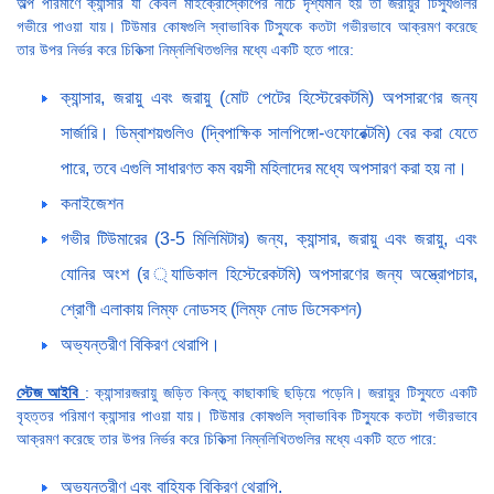
অল্প পরিমাণে ক্যান্সার যা কেবল মাইক্রোস্কোপের নীচে দৃশ্যমান হয় তা জরায়ুর টিস্যুগুলির
গভীরে পাওয়া যায়। টিউমার কোষগুলি স্বাভাবিক টিস্যুকে কতটা গভীরভাবে আক্রমণ করেছে
তার উপর নির্ভর করে চিকিত্সা নিম্নলিখিতগুলির মধ্যে একটি হতে পারে:
ক্যান্সার, জরায়ু এবং জরায়ু (মোট পেটের হিস্টেরেকটমি) অপসারণের জন্য
সার্জারি। ডিম্বাশয়গুলিও (দ্বিপাক্ষিক সালপিঙ্গো-ওফোরেক্টমি) বের করা যেতে
পারে, তবে এগুলি সাধারণত কম বয়সী মহিলাদের মধ্যে অপসারণ করা হয় না।
কনাইজেশন
গভীর টিউমারের (3-5 মিলিমিটার) জন্য, ক্যান্সার, জরায়ু এবং জরায়ু, এবং
যোনির অংশ (র ্যাডিকাল হিস্টেরেকটমি) অপসারণের জন্য অস্ত্রোপচার,
শ্রোণী এলাকায় লিম্ফ নোডসহ (লিম্ফ নোড ডিসেকশন)
অভ্যন্তরীণ বিকিরণ থেরাপি।
স্টেজ আইবি
: ক্যান্সারজরায়ু জড়িত কিন্তু কাছাকাছি ছড়িয়ে পড়েনি। জরায়ুর টিস্যুতে একটি
বৃহত্তর পরিমাণ ক্যান্সার পাওয়া যায়। টিউমার কোষগুলি স্বাভাবিক টিস্যুকে কতটা গভীরভাবে
আক্রমণ করেছে তার উপর নির্ভর করে চিকিত্সা নিম্নলিখিতগুলির মধ্যে একটি হতে পারে:
অভ্যন্তরীণ এবং বাহ্যিক বিকিরণ থেরাপি.