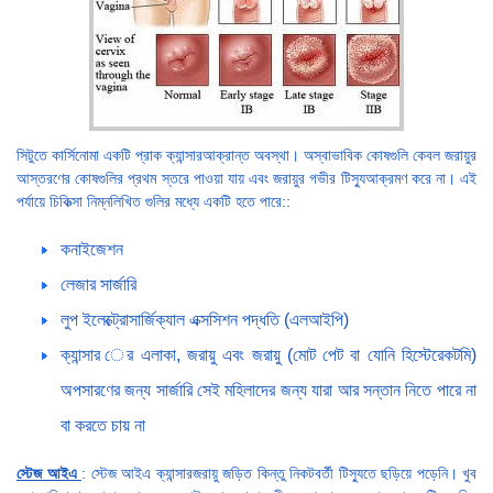
সিটুতে কার্সিনোমা একটি প্রাক ক্যান্সারআক্রান্ত অবস্থা। অস্বাভাবিক কোষগুলি কেবল জরায়ুর
আস্তরণের কোষগুলির প্রথম স্তরে পাওয়া যায় এবং জরায়ুর গভীর টিস্যুআক্রমণ করে না। এই
পর্যায়ে চিকিত্সা নিম্নলিখিত গুলির মধ্যে একটি হতে পারে::
কনাইজেশন
লেজার সার্জারি
লুপ ইলেক্ট্রোসার্জিক্যাল এক্সসিশন পদ্ধতি (এলআইপি)
ক্যান্সার ের এলাকা, জরায়ু এবং জরায়ু (মোট পেট বা যোনি হিস্টেরেকটমি)
অপসারণের জন্য সার্জারি সেই মহিলাদের জন্য যারা আর সন্তান নিতে পারে না
বা করতে চায় না
স্টেজ আইএ
: স্টেজ আইএ ক্যান্সারজরায়ু জড়িত কিন্তু নিকটবর্তী টিস্যুতে ছড়িয়ে পড়েনি। খুব