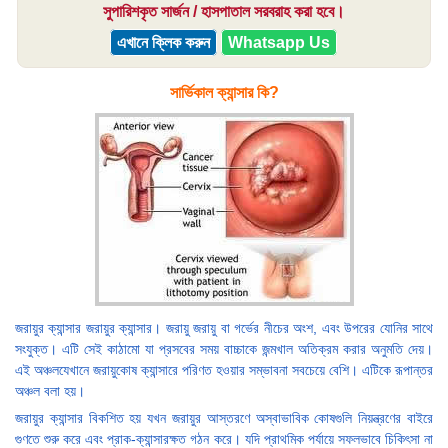
সুপারিশকৃত সার্জন / হাসপাতাল সরবরাহ করা হবে।
এখানে ক্লিক করুন
Whatsapp Us
সার্ভিকাল ক্যান্সার কি?
জরায়ুর ক্যান্সার জরায়ুর ক্যান্সার। জরায়ু জরায়ু বা গর্ভের নীচের অংশ, এবং উপরের যোনির সাথে
সংযুক্ত। এটি সেই কাঠামো যা প্রসবের সময় বাচ্চাকে জন্মখাল অতিক্রম করার অনুমতি দেয়।
এই অঞ্চলযেখানে জরায়ুকোষ ক্যান্সারে পরিণত হওয়ার সম্ভাবনা সবচেয়ে বেশি। এটিকে রূপান্তর
অঞ্চল বলা হয়।
জরায়ুর ক্যান্সার বিকশিত হয় যখন জরায়ুর আস্তরণে অস্বাভাবিক কোষগুলি নিয়ন্ত্রণের বাইরে
গুণতে শুরু করে এবং প্রাক-ক্যান্সারক্ষত গঠন করে। যদি প্রাথমিক পর্যায়ে সফলভাবে চিকিৎসা না