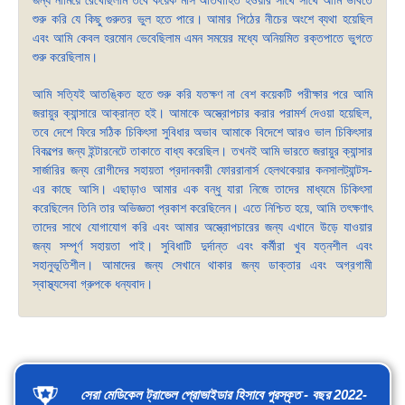
শুরু করি যে কিছু গুরুতর ভুল হতে পারে। আমার পিঠের নীচের অংশে ব্যথা হয়েছিল
এবং আমি কেবল হরমোন ভেবেছিলাম এমন সময়ের মধ্যে অনিয়মিত রক্তপাতে ভুগতে
শুরু করেছিলাম।
আমি সত্যিই আতঙ্কিত হতে শুরু করি যতক্ষণ না বেশ কয়েকটি পরীক্ষার পরে আমি
জরায়ুর ক্যান্সারে আক্রান্ত হই। আমাকে অস্ত্রোপচার করার পরামর্শ দেওয়া হয়েছিল,
তবে দেশে ফিরে সঠিক চিকিৎসা সুবিধার অভাব আমাকে বিদেশে আরও ভাল চিকিৎসার
বিকল্পের জন্য ইন্টারনেটে তাকাতে বাধ্য করেছিল। তখনই আমি ভারতে জরায়ুর ক্যান্সার
সার্জারির জন্য রোগীদের সহায়তা প্রদানকারী ফোররানার্স হেলথকেয়ার কনসালট্যান্টস-
এর কাছে আসি। এছাড়াও আমার এক বন্ধু যারা নিজে তাদের মাধ্যমে চিকিৎসা
করেছিলেন তিনি তার অভিজ্ঞতা প্রকাশ করেছিলেন। এতে নিশ্চিত হয়ে, আমি তৎক্ষণাৎ
তাদের সাথে যোগাযোগ করি এবং আমার অস্ত্রোপচারের জন্য এখানে উড়ে যাওয়ার
জন্য সম্পূর্ণ সহায়তা পাই। সুবিধাটি দুর্দান্ত এবং কর্মীরা খুব যত্নশীল এবং
সহানুভূতিশীল। আমাদের জন্য সেখানে থাকার জন্য ডাক্তার এবং অগ্রগামী
স্বাস্থ্যসেবা গ্রুপকে ধন্যবাদ।
সেরা মেডিকেল ট্রাভেল প্রোভাইডার হিসাবে পুরস্কৃত - বছর 2022-