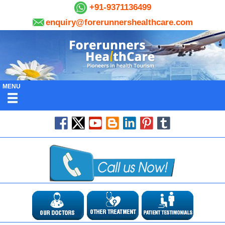
+91-9371136499
enquiry@forerunnershealthcare.com
MENU