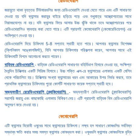
রেডিওথেরাপি
জরায়ুতে থাকা বৃহত্তর টিউমারগুলির জন্য রেডিওথেরাপি দেওয়া যেতে পারে এবং এটি সাধারণত
দেওয়া হয় যদি ক্যান্সার জরায়ুর বাইরে ছড়িয়ে পড়ে এবং শুধুমাত্র অস্ত্রোপচারের সাথে
নিরাময়যোগ্য না হয়। যদি ক্যান্সার ফিরে আসার উচ্চ ঝুঁকি থাকে তবে অস্ত্রোপচারের পরে
রেডিওথেরাপিও ব্যবহার করা যেতে পারে। এটি প্রায়শই কেমোথেরাপি (কেমোরেডিয়েশন) এর
সংমিশ্রণে দেওয়া হয়।
রেডিওথেরাপি দিয়ে চিকিৎসা 5-8 সপ্তাহ স্থায়ী হতে পারে। আপনার ক্যান্সার বিশেষজ্ঞ
(ক্লিনিকাল অঙ্কোলজিস্ট), যিনি আপনার চিকিৎসার পরিকল্পনা করেন, আপনার সাথে এই
চিকিৎসাটি বিশদে আলোচনা করতে পারেন।
বাহ্যিক রেডিওথেরাপি
- বাহ্যিক রেডিওথেরাপি সাধারণত বহির্বিভাগ হিসাবে দেওয়া হয়, সংক্ষিপ্ত
দৈনন্দিন চিকিত্সার একটি সিরিজ হিসাবে। উচ্চ শক্তি এক্স-রে ক্যান্সারের এলাকায় একটি মেশিন
থেকে পরিচালিত হয়। চিকিত্সার সংখ্যা ক্যান্সারের ধরন এবং আকারের উপর নির্ভর করবে, তবে
প্রাথমিক ক্যান্সারের চিকিৎসার পুরো কোর্সটি সাধারণত কয়েক সপ্তাহ স্থায়ী হবে।
অভ্যন্তরীণ রেরেডিওথেরাপি (ব্র্যাকিথেরাপি)
- অভ্যন্তরীণ রেডিওথেরাপি (ব্র্যাকিথেরাপি)
সরাসরি জরায়ু এবং কাছাকাছি এলাকায় বিকিরণ দেয়। এটি প্রায়শই বাহ্যিক বিম রেডিওথেরাপি
অনুসরণ করে দেওয়া হয়।
কেমোথেরাপি
এটি ক্যান্সার বিরোধী ওষুধের সাথে ক্যান্সারের চিকিৎসা। লক্ষ্য হল সাধারণ কোষগুলির সর্বনিম্ন
সম্ভাব্য ক্ষতি করার সময় সমস্ত ক্যান্সার কোষধ্বংস করা। ওষুধগুলি ক্যান্সার কোষগুলিকে বৃদ্ধি