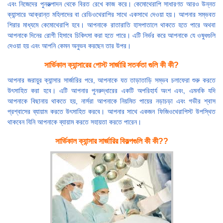
এবং নিজেদের পুনরুত্পাদন থেকে বিরত রেখে কাজ করে। কেমোথেরাপি সাধারণত আরও উন্নত
ক্যান্সারে আক্রান্ত মহিলাদের বা রেডিওথেরাপির সাথে একসাথে দেওয়া হয়। আপনার সম্ভবত
শিরার মাধ্যমে কেমোথেরাপি হবে। আপনাকে রাতারাতি হাসপাতালে থাকতে হতে পারে অথবা
আপনাকে দিনের রোগী হিসাবে চিকিৎসা করা হতে পারে। এটি নির্ভর করে আপনাকে যে ওষুধগুলি
দেওয়া হয় এবং আপনি কেমন অনুভব করছেন তার উপর।
সার্ভিকাল ক্যান্সারের পোস্ট সার্জারি সতর্কতা গুলি কী কী?
আপনার জরায়ুর ক্যান্সার সার্জারির পরে, আপনাকে যত তাড়াতাড়ি সম্ভব চলাফেরা শুরু করতে
উৎসাহিত করা হবে। এটি আপনার পুনরুদ্ধারের একটি অপরিহার্য অংশ এবং, এমনকি যদি
আপনাকে বিছানায় থাকতে হয়, নার্সরা আপনাকে নিয়মিত পায়ের নড়াচড়া এবং গভীর শ্বাস
প্রশ্বাসের ব্যায়াম করতে উৎসাহিত করবে। আপনার সাথে একজন ফিজিওথেরাপিস্ট উপস্থিত
থাকবেন যিনি আপনাকে ব্যায়াম করতে সহায়তা করতে পারেন।
সার্ভিকাল ক্যান্সার সার্জারির বিকল্পগুলি কী কী??