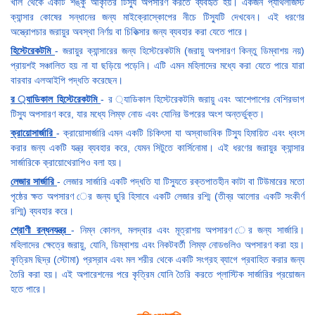
খাল থেকে একটি শঙ্কু আকৃতির টিস্যু অপসারণ করতে ব্যবহৃত হয়। একজন প্যাথলজিস্ট
ক্যান্সার কোষের সন্ধানের জন্য মাইক্রোস্কোপের নীচে টিস্যুটি দেখবেন। এই ধরণের
অস্ত্রোপচার জরায়ুর অবস্থা নির্ণয় বা চিকিত্সার জন্য ব্যবহার করা যেতে পারে।
হিস্টেরেকটমি
- জরায়ুর ক্যান্সারের জন্য হিস্টেরেকটমি (জরায়ু অপসারণ কিন্তু ডিম্বাশয় নয়)
প্রায়শই সঞ্চালিত হয় না যা ছড়িয়ে পড়েনি। এটি এমন মহিলাদের মধ্যে করা যেতে পারে যারা
বারবার এলআইপি পদ্ধতি করেছেন।
র ্যাডিকাল হিস্টেরেকটমি
- র ্যাডিকাল হিস্টেরেকটমি জরায়ু এবং আশেপাশের বেশিরভাগ
টিস্যু অপসারণ করে, যার মধ্যে লিম্ফ নোড এবং যোনির উপরের অংশ অন্তর্ভুক্ত।
ক্রায়োসার্জারি
- ক্রায়োসার্জারি এমন একটি চিকিৎসা যা অস্বাভাবিক টিস্যু হিমায়িত এবং ধ্বংস
করার জন্য একটি যন্ত্র ব্যবহার করে, যেমন সিটুতে কার্সিনোমা। এই ধরণের জরায়ুর ক্যান্সার
সার্জারিকে ক্রায়োথেরাপিও বলা হয়।
লেজার সার্জারি
- লেজার সার্জারি একটি পদ্ধতি যা টিস্যুতে রক্তপাতহীন কাটা বা টিউমারের মতো
পৃষ্ঠের ক্ষত অপসারণ ের জন্য ছুরি হিসাবে একটি লেজার রশ্মি (তীব্র আলোর একটি সংকীর্ণ
রশ্মি) ব্যবহার করে।
শ্রোণী রন্ধনযন্ত্র
- নিম্ন কোলন, মলদ্বার এবং মূত্রাশয় অপসারণ ের জন্য সার্জারি।
মহিলাদের ক্ষেত্রে জরায়ু, যোনি, ডিম্বাশয় এবং নিকটবর্তী লিম্ফ নোডগুলিও অপসারণ করা হয়।
কৃত্রিম ছিদ্র (স্টোমা) প্রস্রাব এবং মল শরীর থেকে একটি সংগ্রহ ব্যাগে প্রবাহিত করার জন্য
তৈরি করা হয়। এই অপারেশনের পরে কৃত্রিম যোনি তৈরি করতে প্লাস্টিক সার্জারির প্রয়োজন
হতে পারে।