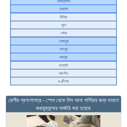
হায়দ্রাবাদ
কেরালা
দিল্লি
পুনে
গোয়া
বেঙ্গালুরু
নাগপুর
জয়পুর
চেন্নাই
গুড়গাঁও
চণ্ডীগড়
রোগীর প্রশংসাপত্র - স্পেন থেকে মিস আনা গার্সিয়ার জন্য ভারতে
জরায়ুক্যান্সার সার্জারি করা হয়েছে