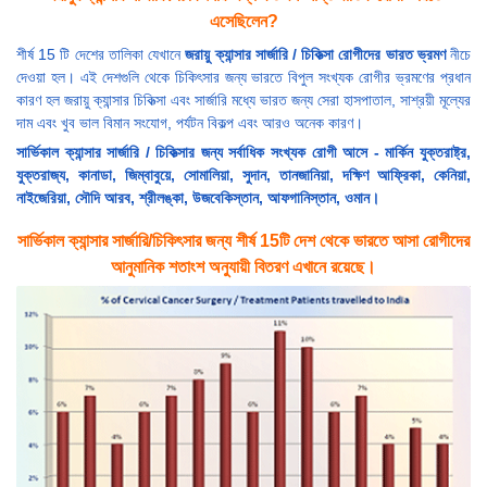
এসেছিলেন?
শীর্ষ 15 টি দেশের তালিকা যেখানে
জরায়ু ক্যান্সার সার্জারি / চিকিত্সা রোগীদের ভারত ভ্রমণ
নীচে
দেওয়া হল। এই দেশগুলি থেকে চিকিৎসার জন্য ভারতে বিপুল সংখ্যক রোগীর ভ্রমণের প্রধান
কারণ হল জরায়ু ক্যান্সার চিকিত্সা এবং সার্জারি মধ্যে ভারত জন্য সেরা হাসপাতাল, সাশ্রয়ী মূল্যের
দাম এবং খুব ভাল বিমান সংযোগ, পর্যটন বিকল্প এবং আরও অনেক কারণ।
সার্ভিকাল ক্যান্সার সার্জারি / চিকিত্সার জন্য সর্বাধিক সংখ্যক রোগী আসে - মার্কিন যুক্তরাষ্ট্র,
যুক্তরাজ্য, কানাডা, জিম্বাবুয়ে, সোমালিয়া, সুদান, তানজানিয়া, দক্ষিণ আফ্রিকা, কেনিয়া,
নাইজেরিয়া, সৌদি আরব, শ্রীলঙ্কা, উজবেকিস্তান, আফগানিস্তান, ওমান।
সার্ভিকাল ক্যান্সার সার্জারি/চিকিৎসার জন্য শীর্ষ 15টি দেশ থেকে ভারতে আসা রোগীদের
আনুমানিক শতাংশ অনুযায়ী বিতরণ এখানে রয়েছে।