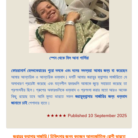
স্পেন থেকে মিস আনা গার্সিয়া
ফোররানার্স হেলথকেয়ারের পুরো দলকে এবং দলের সদস্যরা আমার জন্য যা করেছেন
আমার আন্তরিক ও আন্তরিক ধন্যবাদ। দলটি আমার জরায়ুর ক্যান্সার সার্জারিতে যে
অসাধারণ প্রচেষ্টা করেছে এবং যত্নশীল হৃদয়গুলি আমাকে জুড়ে সহায়তা করেছে তা
প্রশংসনীয় ছিল। গ্রুপের অফারগুলিকে ধন্যবাদ ও প্রশংসা করার মতো আরও অনেক
কিছু রয়েছে তবে আমি মূলত ভারতে সফল
জরায়ুক্যান্সার সার্জারির জন্য ধন্যবাদ
জানাতে চাই
পেশাদার হাতে।
★★★★★ Published 10 September 2025
জরায়ুর ক্যান্সার সার্জারি / চিকিৎসার জন্য কতজন আন্তর্জাতিক রোগী ভারতে