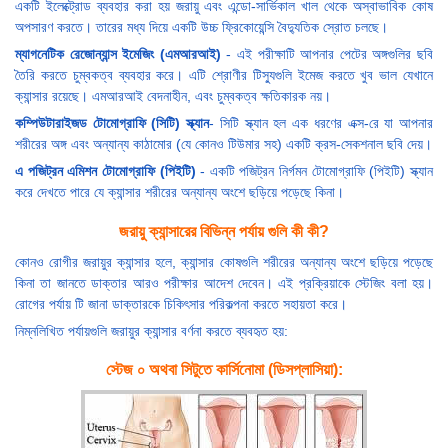
একটি ইলেক্ট্রোড ব্যবহার করা হয় জরায়ু এবং এন্ডো-সার্ভিকাল খাল থেকে অস্বাভাবিক কোষ
অপসারণ করতে। তারের মধ্য দিয়ে একটি উচ্চ ফ্রিকোয়েন্সি বৈদ্যুতিক স্রোত চলছে।
ম্যাগনেটিক রেজোন্যান্স ইমেজিং (এমআরআই)
- এই পরীক্ষাটি আপনার পেটের অঙ্গগুলির ছবি
তৈরি করতে চুম্বকত্ব ব্যবহার করে। এটি শ্রোণীর টিস্যুগুলি ইমেজ করতে খুব ভাল যেখানে
ক্যান্সার রয়েছে। এমআরআই বেদনাহীন, এবং চুম্বকত্ব ক্ষতিকারক নয়।
কম্পিউটারাইজড টোমোগ্রাফি (সিটি) স্ক্যান
- সিটি স্ক্যান হল এক ধরণের এক্স-রে যা আপনার
শরীরের অঙ্গ এবং অন্যান্য কাঠামোর (যে কোনও টিউমার সহ) একটি ক্রস-সেকশনাল ছবি দেয়।
এ পজিট্রন এমিশন টোমোগ্রাফি (পিইটি)
- একটি পজিট্রন নির্গমন টোমোগ্রাফি (পিইটি) স্ক্যান
করে দেখতে পারে যে ক্যান্সার শরীরের অন্যান্য অংশে ছড়িয়ে পড়েছে কিনা।
জরায়ু ক্যান্সারের বিভিন্ন পর্যায় গুলি কী কী?
কোনও রোগীর জরায়ুর ক্যান্সার হলে, ক্যান্সার কোষগুলি শরীরের অন্যান্য অংশে ছড়িয়ে পড়েছে
কিনা তা জানতে ডাক্তার আরও পরীক্ষার আদেশ দেবেন। এই প্রক্রিয়াকে স্টেজিং বলা হয়।
রোগের পর্যায় টি জানা ডাক্তারকে চিকিৎসার পরিকল্পনা করতে সহায়তা করে।
নিম্নলিখিত পর্যায়গুলি জরায়ুর ক্যান্সার বর্ণনা করতে ব্যবহৃত হয়:
স্টেজ ০ অথবা সিটুতে কার্সিনোমা (ডিসপ্লাসিয়া):