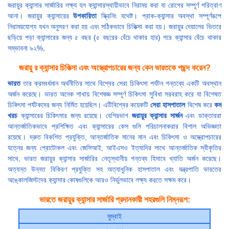
জরায়ুর ক্যান্সার সার্জারির লক্ষ্য হল ক্যান্সারস্থায়ীভাবে নিরাময় করা বা রোগের সম্পূর্ণ পরিত্রাণ
আনা। জরায়ুর ক্যান্সারের
উপকারিতা
স্ক্রিনিং যথেষ্ট। প্রাক-ক্যান্সার অবস্থা সম্পূর্ণরূপে
নিরাময়যোগ্য যখন অনুসরণ করা হয় এবং সঠিকভাবে চিকিত্সা করা হয়। জরায়ুর দেয়ালের ভিতরে
ছড়িয়ে পড়া ক্যান্সারের জন্য ৫ বছর (৫ বছরের বেঁচে থাকার হার) পরে ক্যান্সার বেঁচে থাকার
সম্ভাবনা ৯২%,
জরায়ু র ক্যান্সার চিকিত্সা এবং অস্ত্রোপচারের জন্য কেন ভারতকে পছন্দ করেন?
ভারত
তার ক্রমবর্ধমান অর্থনীতির সাথে বিশ্বের সেরা চিকিৎসা পর্যটন গন্তব্যে একটি অবস্থান
অর্জন করেছে। ভারত অনেক শাখায় বিশেষজ্ঞ সম্পূর্ণ চিকিৎসা সুবিধা সরবরাহ করে যা বিশেষত
চিকিৎসা পর্যটকদের জন্য নির্মিত হয়েছিল। এটিবিশ্বের কয়েকটি
সেরা হাসপাতাল
বিশেষ করে
কম
খরচ
ক্যান্সারের চিকিৎসার জন্য রয়েছে। বেশিরভাগ
জরায়ুর ক্যান্সার সার্জন
এবং ডাক্তাররা
আন্তর্জাতিকভাবে প্রশিক্ষিত এবং ক্যান্সারের কেস গুলি পরিচালনাকরার বিশাল অভিজ্ঞতা
রয়েছে। দ্রুত বিকশিত প্রযুক্তি, আন্তর্জাতিক মানের মান এবং চিকিৎসা ও অস্ত্রোপচারের
যত্নের জন্য প্রোটোকল এবং জেসিআই, আইএসও ইত্যাদির সাথে আন্তর্জাতিক স্বীকৃতির
সাথে, ভারত জরায়ুর ক্যান্সার সার্জারির নেতৃস্থানীয় গন্তব্য হিসাবে খ্যাতি অর্জন করেছে।
অত্যন্ত উন্নত বিকিরণ প্রযুক্তি সহ অত্যাধুনিক হাসপাতাল এবং যন্ত্রপাতি ভারতের
অঙ্কোলজিস্টদের ক্যান্সার কোষগুলিকে আরও নির্ভুলভাবে লক্ষ্য করতে সক্ষম করে।
ভারতে জরায়ুর ক্যান্সার সার্জারি প্রদানকারী শহরগুলি নিম্নরূপ:
মুম্বাই