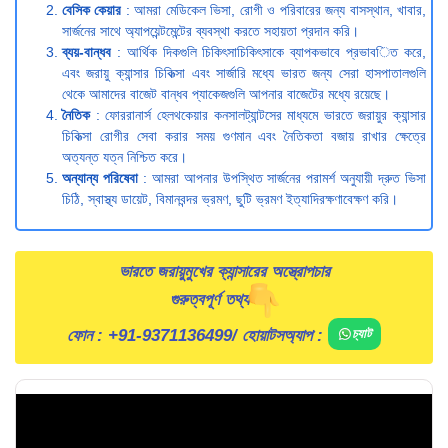
বেসিক কেয়ার
: আমরা মেডিকেল ভিসা, রোগী ও পরিবারের জন্য বাসস্থান, খাবার,
সার্জনের সাথে অ্যাপয়েন্টমেন্টের ব্যবস্থা করতে সহায়তা প্রদান করি।
ব্যয়-বান্ধব
: আর্থিক দিকগুলি চিকিৎসাচিকিৎসাকে ব্যাপকভাবে প্রভাবিত করে,
এবং জরায়ু ক্যান্সার চিকিত্সা এবং সার্জারি মধ্যে ভারত জন্য সেরা হাসপাতালগুলি
থেকে আমাদের বাজেট বান্ধব প্যাকেজগুলি আপনার বাজেটের মধ্যে রয়েছে।
নৈতিক
: ফোররানার্স হেলথকেয়ার কনসালট্যান্টসের মাধ্যমে ভারতে জরায়ুর ক্যান্সার
চিকিত্সা রোগীর সেবা করার সময় গুণমান এবং নৈতিকতা বজায় রাখার ক্ষেত্রে
অত্যন্ত যত্ন নিশ্চিত করে।
অন্যান্য পরিষেবা
: আমরা আপনার উপস্থিত সার্জনের পরামর্শ অনুযায়ী দ্রুত ভিসা
চিঠি, স্বাস্থ্য ডায়েট, বিমানবন্দর ভ্রমণ, ছুটি ভ্রমণ ইত্যাদিরক্ষণাবেক্ষণ করি।
ভারতে জরায়ুমুখের ক্যান্সারের অস্ত্রোপচার
গুরুত্বপূর্ণ তথ্য
ফোন :
+91-9371136499
/ হোয়াটসঅ্যাপ :
চ্যাট