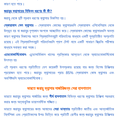
কারণ হতে পারে।
জরায়ুর ক্যান্সারের বিভিন্ন ধরণের কী কী?
জরায়ু থেকে দুটি প্রধান ধরণের ক্যান্সার বিকশিত হয়।
স্কোয়ামাস সেল ক্যান্সার
- স্কোয়ামাস কোষের ক্যান্সারগুলি স্কোয়ামাস এপিথেলিয়াম থেকে
উদ্ভূত হয় যা জরায়ুর দৃশ্যমান অংশকে আচ্ছাদিত করে। স্কোয়ামাস কোষের ক্যান্সারগুলি অনন্য
কারণ ক্যান্সার বিকাশের আগে প্রিম্যালিগন্যান্ট পরিবর্তনের মাধ্যমে একটি সুপ্রতিষ্ঠিত অগ্রগতি
রয়েছে। এই প্রিম্যালিগন্যান্ট পরিবর্তনগুলি প্যাপ টেস্ট নামে একটি সাধারণ স্ক্রিনিং পরীক্ষার
মাধ্যমে সনাক্ত করা সহজ।
এডেনোকার্সিনোমাস
- এন্ডোসার্ভিকাল খালের গ্রন্থিকার আস্তরণ থেকে অ্যাডেনোকার্সিনোমা
উৎপন্ন হয়
এই প্রধান ধরণের প্রতিটিতে বেশ কয়েকটি উপপ্রকার রয়েছে যার জন্য বিশেষ চিকিত্সার
প্রয়োজন হতে পারে। জরায়ুর ক্যান্সারের প্রায় 85% স্কোয়ামাস কোষ ক্যান্সার এবং
অবশিষ্টগুলি অ্যাডেনোকার্সিনোমা।
ভারতে জরায়ু ক্যান্সার সার্জারিজন্য সেরা হাসপাতাল
ভারতে জরায়ুর ক্যান্সার সার্জারির জন্য
শীর্ষ হাসপাতাল
বিভিন্ন ধরণের ক্যান্সার চিকিত্সা সরবরাহ
করার জন্য অত্যাধুনিক ডায়াগনস্টিক সজ্জিত।
ভারতে জরায়ুর ক্যান্সারের জন্য আমাদের
সেরা ডাক্তার
প্রতিষ্ঠিত জাতীয় এবং আন্তর্জাতিক
নির্দেশিকা এবং প্রোটোকলের উপর ভিত্তি করে প্রতিটি রোগীর জন্য জরায়ুর ক্যান্সার চিকিত্সার