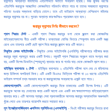
ক্যান্সারে আক্রান্ত মহিলাদের এইচপিভিতে অতীতে সংক্রমণ হয়েছে। উচ্চ ঝুঁকির ধরণের
এইচপিভি জরায়ুকে আচ্ছাদিত কোষগুলিতে পরিবর্তন ঘটাতে পারে যা তাদের সময়মতো ক্যান্সারে
পরিণত হওয়ার সম্ভাবনা বাড়িয়ে তোলে। তবে এই ভাইরাসে আক্রান্ত বেশিরভাগ মহিলার
জরায়ুর ক্যান্সার হয় না। সুতরাং অন্যান্য কারণগুলিরও প্রয়োজন হতে হবে।
জরায়ুর ক্যান্সার নির্ণয় কীভাবে করবেন?
প্যাপ স্মিয়ার টেস্ট
- একটি প্যাপ স্মিয়ার জরায়ুর ডগা থেকে স্ক্র্যাপ করা কোষগুলির
মাইক্রোস্কোপের নীচে একটি পরীক্ষা। ডাক্তাররা যোনির ভিতরে স্পেকুলাম নামে একটি যন্ত্র
রেখে এবং তারপরে একটি ছোট ব্রাশ দিয়ে জরায়ুর স্ক্র্যাপ করে এটি করেন।
লিকুইড বেসড সাইটোলজি
- লিকুইড বেসড সাইটোলজি (এলবিসি) পরীক্ষাগারে পরীক্ষার জন্য
জরায়ুর নমুনা প্রস্তুত করার একটি উপায়। নমুনাটি প্যাপ স্মিয়ারের অনুরূপ ভাবে সংগ্রহ করা
হয়, একটি বিশেষ ডিভাইস (স্প্যাচুলা) ব্যবহার করে যা গর্ভের ঘাড় থেকে কোষগুলি ব্রাশ করে।
হাইব্রিড ক্যাপচার ২ টেস্ট
- হাইব্রিড ক্যাপচার ২ এইচপিভি পরীক্ষা বলে দেয় যে মহিলাদের
জন্য চিকিৎসা অপরিহার্য কিনা। এটি একটি ডিএনএ ভিত্তিক পরীক্ষা যা ১৩ ধরণের এইচপিভি
ভাইরাস সম্পর্কে তথ্য সরবরাহ করে যা জরায়ুকোষের সংক্রমণের এজেন্ট হতে পারে।
কোলপোস্কোপি
- একটি কোলপোস্কোপি জরায়ুর দিকে তাকানোর একটি বিশেষ উপায়। এটি
জরায়ুকে অনেক বড় দেখানোর জন্য একটি আলো এবং একটি কম ক্ষমতাসম্পন্ন মাইক্রোস্কোপ
ব্যবহার করে। এটি আপনার স্বাস্থ্য সেবা প্রদানকারীকে আপনার জরায়ুর অস্বাভাবিক অঞ্চলগুলি
খুঁজে পেতে এবং তারপরে বায়োপসি করতে সহায়তা করে।
লুপ ইলেক্ট্রোসার্জিক্যাল এক্সসিশন প্রসিডিওর (এলআইপি)
- বিএই পরীক্ষায় জরায়ুর ভিতরে রাখা