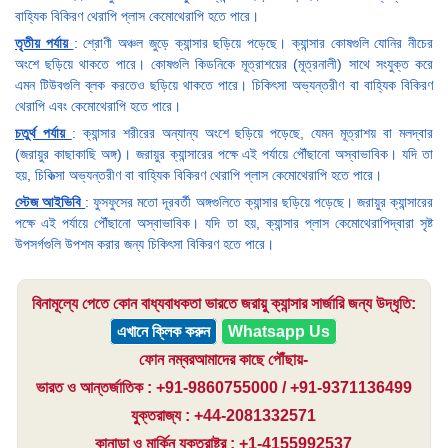
বাহ্যিক বিকিরণ থেরাপি প্লাস কেমোথেরাপি হতে পারে।
তৃতীয় পর্যায়
: শ্রোণী অঞ্চল জুড়ে ক্যান্সার ছড়িয়ে পড়েছে। ক্যান্সার কোষগুলি যোনির নীচের
অংশে ছড়িয়ে থাকতে পারে। কোষগুলি কিডনিকে মূত্রাশয়ের (মূত্রনালী) সাথে সংযুক্ত করে
এমন টিউবগুলি ব্লক করতেও ছড়িয়ে থাকতে পারে। চিকিৎসা অভ্যন্তরীণ বা বাহ্যিক বিকিরণ
থেরাপি এবং কেমোথেরাপি হতে পারে।
চতুর্থ পর্যায়
: ক্যান্সার শরীরের অন্যান্য অংশে ছড়িয়ে পড়েছে, যেমন মূত্রাশয় বা মলদ্বার
(জরায়ুর কাছাকাছি অঙ্গ)। জরায়ুর ক্যান্সারের পক্ষে এই পর্যায়ে পৌঁছানো অস্বাভাবিক। যদি তা
হয়, চিকিত্সা অভ্যন্তরীণ বা বাহ্যিক বিকিরণ থেরাপি প্লাস কেমোথেরাপি হতে পারে।
স্টেজ আইভিবি
: ফুসফুসের মতো দূরবর্তী অঙ্গগুলিতে ক্যান্সার ছড়িয়ে পড়েছে। জরায়ুর ক্যান্সারের
পক্ষে এই পর্যায়ে পৌঁছানো অস্বাভাবিক। যদি তা হয়, ক্যান্সার প্লাস কেমোথেরাপিদ্বারা সৃষ্ট
উপসর্গগুলি উপশম করার জন্য চিকিৎসা বিকিরণ হতে পারে।
বিনামূল্যে পেতে কোন বাধ্যবাধকতা ভারতে জরায়ু ক্যান্সার সার্জারি জন্য উদ্ধৃতি:
এখানে ক্লিক করুন
Whatsapp Us
ফোন নম্বরআমাদের কাছে পৌঁছায়-
ভারত ও আন্তর্জাতিক : +91-9860755000 / +91-9371136499
যুক্তরাজ্য : +44-2081332571
কানাডা ও মার্কিন যুক্তরাষ্ট্র : +1-4155992537