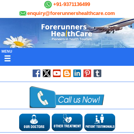
+91-9371136499
enquiry@forerunnershealthcare.com
MENU