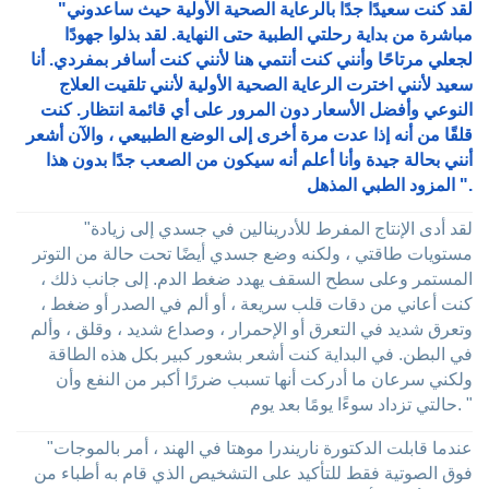
"لقد كنت سعيدًا جدًا بالرعاية الصحية الأولية حيث ساعدوني
مباشرة من بداية رحلتي الطبية حتى النهاية. لقد بذلوا جهودًا
لجعلي مرتاحًا وأنني كنت أنتمي هنا لأنني كنت أسافر بمفردي. أنا
سعيد لأنني اخترت الرعاية الصحية الأولية لأنني تلقيت العلاج
النوعي وأفضل الأسعار دون المرور على أي قائمة انتظار. كنت
قلقًا من أنه إذا عدت مرة أخرى إلى الوضع الطبيعي ، والآن أشعر
أنني بحالة جيدة وأنا أعلم أنه سيكون من الصعب جدًا بدون هذا
المزود الطبي المذهل ".
"لقد أدى الإنتاج المفرط للأدرينالين في جسدي إلى زيادة
مستويات طاقتي ، ولكنه وضع جسدي أيضًا تحت حالة من التوتر
المستمر وعلى سطح السقف يهدد ضغط الدم. إلى جانب ذلك ،
كنت أعاني من دقات قلب سريعة ، أو ألم في الصدر أو ضغط ،
وتعرق شديد في التعرق أو الإحمرار ، وصداع شديد ، وقلق ، وألم
في البطن. في البداية كنت أشعر بشعور كبير بكل هذه الطاقة
ولكني سرعان ما أدركت أنها تسبب ضررًا أكبر من النفع وأن
حالتي تزداد سوءًا يومًا بعد يوم. "
"عندما قابلت الدكتورة ناريندرا موهتا في الهند ، أمر بالموجات
فوق الصوتية فقط للتأكيد على التشخيص الذي قام به أطباء من