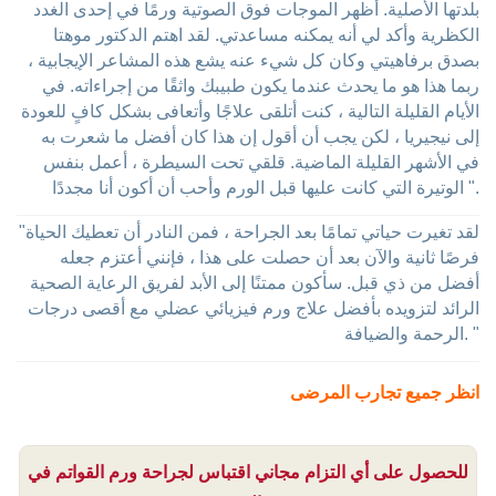
بلدتها الأصلية. أظهر الموجات فوق الصوتية ورمًا في إحدى الغدد
الكظرية وأكد لي أنه يمكنه مساعدتي. لقد اهتم الدكتور موهتا
بصدق برفاهيتي وكان كل شيء عنه يشع هذه المشاعر الإيجابية ،
ربما هذا هو ما يحدث عندما يكون طبيبك واثقًا من إجراءاته. في
الأيام القليلة التالية ، كنت أتلقى علاجًا وأتعافى بشكل كافٍ للعودة
إلى نيجيريا ، لكن يجب أن أقول إن هذا كان أفضل ما شعرت به
في الأشهر القليلة الماضية. قلقي تحت السيطرة ، أعمل بنفس
الوتيرة التي كانت عليها قبل الورم وأحب أن أكون أنا مجددًا ".
"لقد تغيرت حياتي تمامًا بعد الجراحة ، فمن النادر أن تعطيك الحياة
فرصًا ثانية والآن بعد أن حصلت على هذا ، فإنني أعتزم جعله
أفضل من ذي قبل. سأكون ممتنًا إلى الأبد لفريق الرعاية الصحية
الرائد لتزويده بأفضل علاج ورم فيزيائي عضلي مع أقصى درجات
الرحمة والضيافة. "
انظر جميع تجارب المرضى
للحصول على أي التزام مجاني اقتباس لجراحة ورم القواتم في