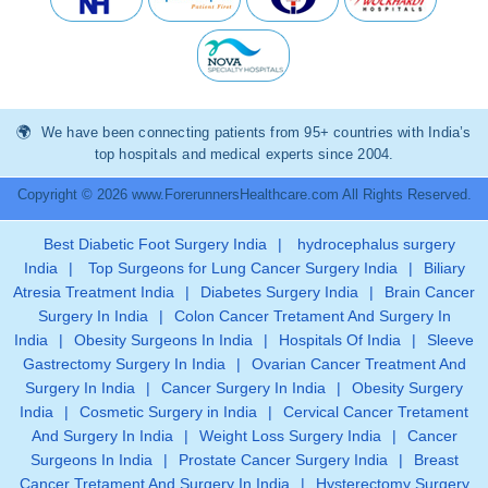
We have been connecting patients from 95+ countries with India’s
top hospitals and medical experts since 2004.
Copyright © 2026 www.ForerunnersHealthcare.com All Rights Reserved.
Best Diabetic Foot Surgery India
|
hydrocephalus surgery
India
|
Top Surgeons for Lung Cancer Surgery India
|
Biliary
Atresia Treatment India
|
Diabetes Surgery India
|
Brain Cancer
Surgery In India
|
Colon Cancer Tretament And Surgery In
India
|
Obesity Surgeons In India
|
Hospitals Of India
|
Sleeve
Gastrectomy Surgery In India
|
Ovarian Cancer Treatment And
Surgery In India
|
Cancer Surgery In India
|
Obesity Surgery
India
|
Cosmetic Surgery in India
|
Cervical Cancer Tretament
And Surgery In India
|
Weight Loss Surgery India
|
Cancer
Surgeons In India
|
Prostate Cancer Surgery India
|
Breast
Cancer Tretament And Surgery In India
|
Hysterectomy Surgery