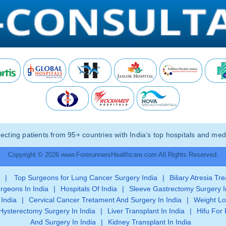
ting patients from 95+ countries with India’s top hospitals and medi
Copyright © 2026 www.ForerunnersHealthcare.com All Rights Reserved.
|
Top Surgeons for Lung Cancer Surgery India
|
Biliary Atresia Tr
rgeons In India
|
Hospitals Of India
|
Sleeve Gastrectomy Surgery I
 India
|
Cervical Cancer Tretament And Surgery In India
|
Weight Lo
Hysterectomy Surgery In India
|
Liver Transplant In India
|
Hifu For 
And Surgery In India
|
Kidney Transplant In India