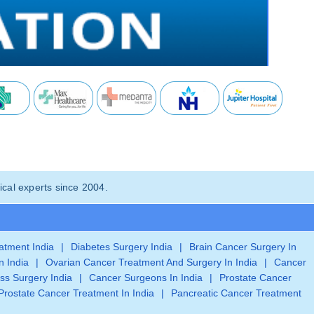
cal experts since 2004.
eatment India
|
Diabetes Surgery India
|
Brain Cancer Surgery In
n India
|
Ovarian Cancer Treatment And Surgery In India
|
Cancer
ss Surgery India
|
Cancer Surgeons In India
|
Prostate Cancer
Prostate Cancer Treatment In India
|
Pancreatic Cancer Treatment