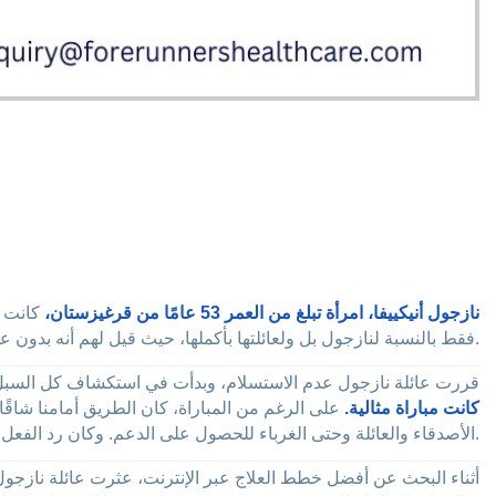
نازجول أنيكييفا، امرأة تبلغ من العمر 53 عامًا من قرغيزستان،
كانت ن
فقط بالنسبة لنازجول بل ولعائلتها بأكملها، حيث قيل لهم أنه بدون عملية زرع كلية، فإن وقت نازجول سيكون محدودًا.
قررت عائلة نازجول عدم الاستسلام، وبدأت في استكشاف كل السبل الم
كانت مباراة مثالية.
على الرغم من المباراة، كان الطريق أمامنا شاقًا
الأصدقاء والعائلة وحتى الغرباء للحصول على الدعم. وكان رد الفعل مؤثرًا، حيث تدفقت المساهمات ورسائل التشجيع.
أثناء البحث عن أفضل خطط العلاج عبر الإنترنت، عثرت عائلة نازجول