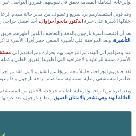
والرعاية الشاملة المقدمة بعمق في نفوسهم. فقرروا التواصل عبر الموقع الإلكتروني، على أمل إيجاد حل لنازغول.
وقد قوبل استفسارهم برد سريع وعطوف من مدير حالة مقدم الرعاية ا
أحد أفضل جراحي زراعة الكلى المعروف بخبرته الواسعة في هذا المجال.
خلالها الأسرة على خبرة
الدكتور مانجو أجراوال،
بعد أن اقتنعت أسرة نازجول بالدقة والتعاطف اللذين أظهرهما فريق ا
وبعد الموافقة على تأشيرة السفر، حجز أفراد الأسرة تذاكرهم وسافروا بالطائرة إلى الهند، متمسكين بالأمل في نجاح عملية زرع الأعضاء.
التأشيرة،
عند وصولهم إلى الهند، تم الترحيب بهم بحرارة ومرافقتهم إلى
مستشف
الأسرة ممتنة للرعاية والاحترافية التي أظهرها الفريق الطبي بأكمله.
لقد جاء يوم الجراحة، حاملاً معه مزيجًا من القلق والأمل. لقد تم إجراء
طاقم المستشفى رعاية استثنائية، مما ضمن راحة نازجول وأدا وعودتهما إلى طريق التعافي.
وبعد فترة من الراحة والرعاية الطبية، خرجت الأختان من المستشفى. 
وتتطلع نازجول، بعد عودتها إلى قرغيزستان، إلى حياة أكثر صحة، وتشعر بالامتنان العميق للعلاج والرعاية الاستثنائية التي تلقتها.
العائلة الهند وهي تشعر بالامتنان العميق
لاستكشاف خياراتك والحصول على أفضل رعاية طبية في الهند.