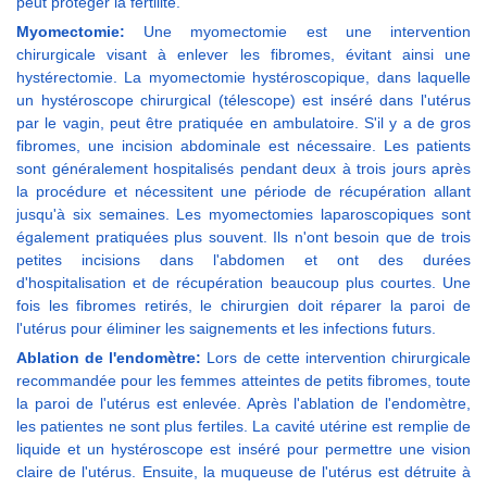
peut protéger la fertilité.
Myomectomie:
Une myomectomie est une intervention
chirurgicale visant à enlever les fibromes, évitant ainsi une
hystérectomie. La myomectomie hystéroscopique, dans laquelle
un hystéroscope chirurgical (télescope) est inséré dans l'utérus
par le vagin, peut être pratiquée en ambulatoire. S'il y a de gros
fibromes, une incision abdominale est nécessaire. Les patients
sont généralement hospitalisés pendant deux à trois jours après
la procédure et nécessitent une période de récupération allant
jusqu'à six semaines. Les myomectomies laparoscopiques sont
également pratiquées plus souvent. Ils n'ont besoin que de trois
petites incisions dans l'abdomen et ont des durées
d'hospitalisation et de récupération beaucoup plus courtes. Une
fois les fibromes retirés, le chirurgien doit réparer la paroi de
l'utérus pour éliminer les saignements et les infections futurs.
Ablation de l'endomètre:
Lors de cette intervention chirurgicale
recommandée pour les femmes atteintes de petits fibromes, toute
la paroi de l'utérus est enlevée. Après l'ablation de l'endomètre,
les patientes ne sont plus fertiles. La cavité utérine est remplie de
liquide et un hystéroscope est inséré pour permettre une vision
claire de l'utérus. Ensuite, la muqueuse de l'utérus est détruite à