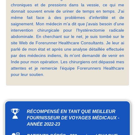
chroniques et de pressions dans la vessie, ce qui me
donnait souvent envie de uriner de temps en temps. J'ai
même fait face à des problèmes d'infertilité et de
saignement. Mon médecin m'a dit que j'avais besoin d'une
intervention chirurgicale pour l'hystérectomie radicale
abdominale. En cherchant sur le net, je suis tombé sur le
site Web de Forerunner Healthcare Consultants. Je leur ai
parlé de mon état et après une analyse détaillée effectuée
par des médecins indiens, ils m'ont demandé de venir en
Inde pour mon opération. Les chirurgiens ont dépassé mes
attentes et je remercie l'équipe Forerunners Healthcare
pour leur soutien.
RÉCOMPENSÉ EN TANT QUE MEILLEUR
FOURNISSEUR DE VOYAGES MÉDICAUX -
ANNÉE 2022-23