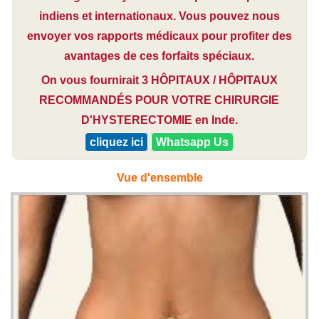
indiens et internationaux. Vous pouvez nous
envoyer vos rapports médicaux pour profiter des
avantages de ces forfaits spéciaux.
On vous fournirait 3 HÔPITAUX / HÔPITAUX
RECOMMANDÉS POUR VOTRE CHIRURGIE
D'HYSTERECTOMIE en Inde.
cliquez ici
Whatsapp Us
Vue d'ensemble