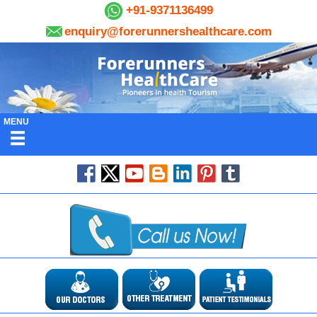
+91-9371136499
enquiry@forerunnershealthcare.com
MENU