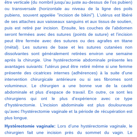
être verticale (du nombril jusqu'au juste au-dessus de l'os pubien)
ou transversale (horizontale au niveau de la ligne des poils
pubiens, souvent appelée "incision de bikini"). L'utérus est libéré
de ses attaches aux vaisseaux sanguins et aux tissus de soutien,
puis est retiré par incision. Ensuite, les couches de l'abdomen
seront fermées avec des sutures (points de suture) et l'incision
peut être fermée avec des sutures ou des agrafes en titane
(métal). Les sutures de base et les sutures cutanées non
dissolvantes sont généralement retirées environ une semaine
après la chirurgie. Une hystérectomie abdominale présente les
avantages suivants: l'utérus peut être retiré même si une femme
présente des cicatrices internes (adhérences) à la suite d'une
intervention chirurgicale antérieure ou si ses fibromes sont
volumineux. Le chirurgien a une bonne vue de la cavité
abdominale et plus d’espace de travail. En outre, ce sont les
chirurgiens qui ont le plus d'expérience avec ce type
d'hystérectomie. L'incision abdominale est plus douloureuse
qu'avec l'hystérectomie vaginale et la période de récupération est
plus longue.
Hystérectomie vaginale:
Lors d’une hystérectomie vaginale, le
chirurgien fait une incision près du sommet du vagin. Le