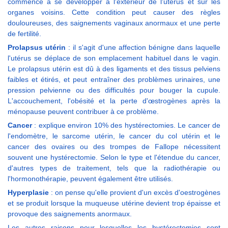
commence à se développer à l'extérieur de l'utérus et sur les
organes voisins. Cette condition peut causer des règles
douloureuses, des saignements vaginaux anormaux et une perte
de fertilité.
Prolapsus utérin
: il s'agit d'une affection bénigne dans laquelle
l'utérus se déplace de son emplacement habituel dans le vagin.
Le prolapsus utérin est dû à des ligaments et des tissus pelviens
faibles et étirés, et peut entraîner des problèmes urinaires, une
pression pelvienne ou des difficultés pour bouger la cupule.
L'accouchement, l'obésité et la perte d'œstrogènes après la
ménopause peuvent contribuer à ce problème.
Cancer
: explique environ 10% des hystérectomies. Le cancer de
l'endomètre, le sarcome utérin, le cancer du col utérin et le
cancer des ovaires ou des trompes de Fallope nécessitent
souvent une hystérectomie. Selon le type et l'étendue du cancer,
d'autres types de traitement, tels que la radiothérapie ou
l'hormonothérapie, peuvent également être utilisés.
Hyperplasie
: on pense qu'elle provient d'un excès d'oestrogènes
et se produit lorsque la muqueuse utérine devient trop épaisse et
provoque des saignements anormaux.
Les autres raisons pour lesquelles les hystérectomies sont