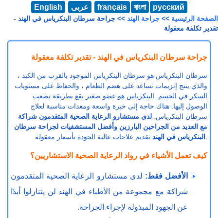
русский
বাংলা
français
عربى
English
الصفحة الرئيسية
>>
جراحة الهند
>> جراحة سرطان البنكرياس في الهند -
تقدير تكلفة معقولة
جراحة سرطان البنكرياس في الهند - تقدير تكلفة معقولة
سرطان البنكرياس هو سرطان البنكرياس الموجود بالقرب من الكبد ،
والذي ينتج إنزيمات تساعد على هضم الطعام ، والحفاظ على مستويات
السكر في الجسم. البنكرياس هو عضو صغير يقع بطريقة يصعب
الوصول إليها. هناك حاجة إلى خبرة واسعة ومعدات مناسبة لعلاج
سرطان البنكرياس.
لدى مستشارو الرعاية الصحية المتقدمون شراكة
مع العديد من الجراحين البارزين وأفضل المستشفيات لجراحة سرطان
تقديم علاجات عالية الجودة بأسعار معقولة.
البنكرياس في الهند
كيف تعمل الأشياء في رواد الرعاية الصحية الاستشاريين؟
الأفضل فقط:
لدى مستشارو الرعاية الصحية المتقدمون
شراكة مع مجموعة من الأطباء في الهند لن يتنازلوا أبدًا
عن الجهود المبذولة لإجراء الجراحة.