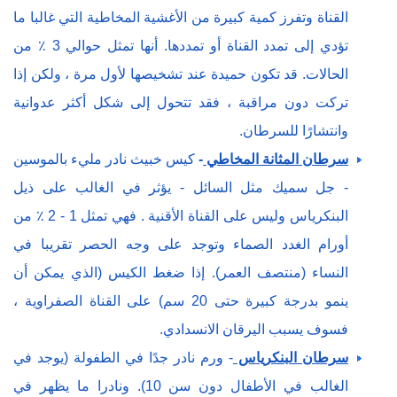
القناة وتفرز كمية كبيرة من الأغشية المخاطية التي غالبا ما
تؤدي إلى تمدد القناة أو تمددها. أنها تمثل حوالي 3 ٪ من
الحالات. قد تكون حميدة عند تشخيصها لأول مرة ، ولكن إذا
تركت دون مراقبة ، فقد تتحول إلى شكل أكثر عدوانية
وانتشارًا للسرطان.
سرطان المثانة المخاطي
-
كيس خبيث نادر مليء بالموسين
- جل سميك مثل السائل - يؤثر في الغالب على ذيل
البنكرياس وليس على القناة الأقنية . فهي تمثل 1 - 2 ٪ من
أورام الغدد الصماء وتوجد على وجه الحصر تقريبا في
النساء (منتصف العمر). إذا ضغط الكيس (الذي يمكن أن
ينمو بدرجة كبيرة حتى 20 سم) على القناة الصفراوية ،
فسوف يسبب اليرقان الانسدادي.
سرطان البنكرياس
- ورم نادر جدًا في الطفولة (يوجد في
الغالب في الأطفال دون سن 10). ونادرا ما يظهر في