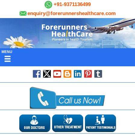
+91-9371136499
enquiry@forerunnershealthcare.com
MENU