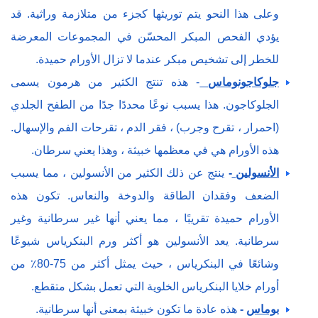
وعلى هذا النحو يتم توريثها كجزء من متلازمة وراثية. قد
يؤدي الفحص المبكر المحسّن في المجموعات المعرضة
للخطر إلى تشخيص مبكر عندما لا تزال الأورام حميدة.
جلوكاجونوماس
- هذه تنتج الكثير من هرمون يسمى
الجلوكاجون. هذا يسبب نوعًا محددًا جدًا من الطفح الجلدي
(احمرار ، تقرح وجرب) ، فقر الدم ، تقرحات الفم والإسهال.
هذه الأورام هي في معظمها خبيثة ، وهذا يعني سرطان.
الأنسولين
-
ينتج عن ذلك الكثير من الأنسولين ، مما يسبب
الضعف وفقدان الطاقة والدوخة والنعاس. تكون هذه
الأورام حميدة تقريبًا ، مما يعني أنها غير سرطانية وغير
سرطانية. يعد الأنسولين هو أكثر ورم البنكرياس شيوعًا
وشائعًا في البنكرياس ، حيث يمثل أكثر من 75-80٪ من
أورام خلايا البنكرياس الخلوية التي تعمل بشكل متقطع.
بوماس
-
هذه عادة ما تكون خبيثة بمعنى أنها سرطانية.