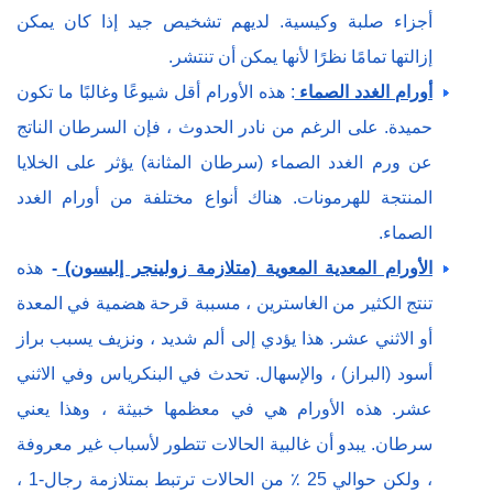
أجزاء صلبة وكيسية. لديهم تشخيص جيد إذا كان يمكن
إزالتها تمامًا نظرًا لأنها يمكن أن تنتشر.
أورام الغدد الصماء
: هذه الأورام أقل شيوعًا وغالبًا ما تكون
حميدة. على الرغم من نادر الحدوث ، فإن السرطان الناتج
عن ورم الغدد الصماء (سرطان المثانة) يؤثر على الخلايا
المنتجة للهرمونات. هناك أنواع مختلفة من أورام الغدد
الصماء.
الأورام المعدية المعوية (متلازمة زولينجر إليسون)
-
هذه
تنتج الكثير من الغاسترين ، مسببة قرحة هضمية في المعدة
أو الاثني عشر. هذا يؤدي إلى ألم شديد ، ونزيف يسبب براز
أسود (البراز) ، والإسهال. تحدث في البنكرياس وفي الاثني
عشر. هذه الأورام هي في معظمها خبيثة ، وهذا يعني
سرطان. يبدو أن غالبية الحالات تتطور لأسباب غير معروفة
، ولكن حوالي 25 ٪ من الحالات ترتبط بمتلازمة رجال-1 ،