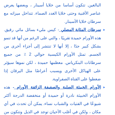
البالغين. تتكون أساسا من خلايا أسينار ، وبعضها يعرض
عناصر الأقنية وحتى خلايا الغدد الصماء. تتداخل ميزاته مع
سرطان خلايا الأسينار.
سرطان المثانة المصلي
- كيس مليء بسائل مائي رقيق.
هذه الأورام حميدة تقريبًا ، والتي على الرغم من أنها قد تنمو
بشكل كبير جدًا ، إلا أنها لا تنتشر إلى أجزاء أخرى من
الجسم. تمثل الأورام الكيسية حوالي 2 ٪ من جميع
سرطانات البنكرياس. معظمها حميدة ، لكن نموها سيؤثر
على الهياكل الأخرى ويسبب أعراضًا مثل اليرقان إذا
ضغطوا على القناة الصفراوية.
الأورام الخبيثة الصلبة والصفيفة الزائفة
الأورام
-
هذه
الأورام الخبيثة نادرة أو حميدة أو منخفضة الدرجة أكثر
شيوعًا في الفتيات والشباب نساء. يمكن أن تحدث في أي
مكان ، ولكن في أغلب الأحيان توجد في الذيل وتتكون من