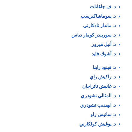
د. ف جاغاناث
د. سوماشاكيرسب
د. ماندار نادكارني
د. سوريندر كومار دباس
د. أنيل هيرور
د. أشوك فايد
د. فينود راينا
د. راكيش راي
د. غانيش ناتراجان
د. المثالي ​​تشودري
د. ابهيديب تشودري
د. ساتيش راو
د. يوغيش كولكارني