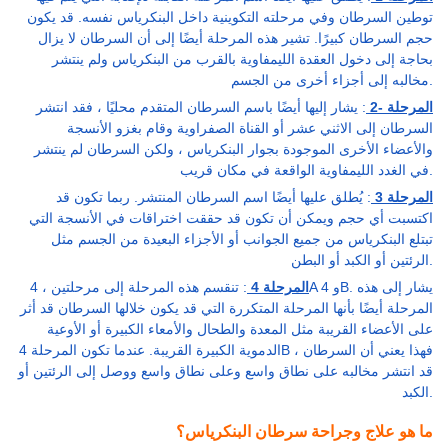
توطين السرطان وفي مرحلته التكوينية داخل البنكرياس نفسه. قد يكون
حجم السرطان كبيرًا. تشير هذه المرحلة أيضًا إلى أن السرطان لا يزال
بحاجة إلى دخول العقدة الليمفاوية بالقرب من البنكرياس ولم ينتشر
مخالبه إلى أجزاء أخرى من الجسم.
المرحلة -2
: يشار إليها أيضًا باسم السرطان المتقدم محليًا ، فقد انتشر
السرطان إلى الاثني عشر أو القناة الصفراوية وقام بغزو الأنسجة
والأعضاء الأخرى الموجودة بجوار البنكرياس ، ولكن السرطان لم ينتشر
في الغدد الليمفاوية الواقعة في مكان قريب.
المرحلة 3
: يُطلق عليها أيضًا اسم السرطان المنتشر. ربما تكون قد
اكتسبت أي حجم ويمكن أن تكون قد حققت اختراقات في الأنسجة التي
تبتلع البنكرياس من جميع الجوانب أو الأجزاء البعيدة من الجسم مثل
الرئتين أو الكبد أو البطن.
المرحلة 4
: تنقسم هذه المرحلة إلى مرحلتين ، 4A و 4B. يشار إلى هذه
المرحلة أيضًا بأنها المرحلة المتكررة التي قد يكون خلالها السرطان قد أثر
على الأعضاء القريبة مثل المعدة والطحال والأمعاء الكبيرة أو الأوعية
الدموية الكبيرة القريبة. عندما تكون المرحلة 4B ، فهذا يعني أن السرطان
قد انتشر مخالبه على نطاق واسع وعلى نطاق واسع ووصل إلى الرئتين أو
الكبد.
ما هو علاج وجراحة سرطان البنكرياس؟