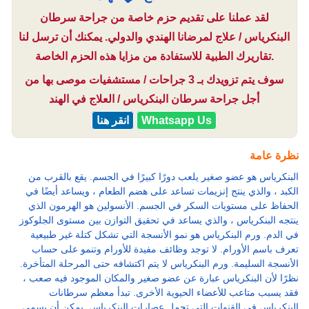
لقد عملنا على تقديم حزم خاصة من جراحة سرطان
البنكرياس / علاج لمرضانا الهندي والدولي. يمكنك أن ترسل لنا
تقاريرك الطبية للاستفادة من مزايا هذه الحزم الخاصة.
سوف يتم تزويدك بـ 3 جراحات / مستشفيات موصى بها من
أجل جراحة سرطان البنكرياس / العلاج في الهند
Whatsapp Us
انقر هنا
نظرة عامة
البنكرياس هو عضو صغير يلعب دورًا كبيرًا في الجسم. يقع بالقرب من
الكبد ، والذي ينتج إنزيمات تساعد على هضم الطعام ، ويساعد أيضًا في
الحفاظ على مستويات السكر في الجسم. الأنسولين هو الهرمون الذي
ينتجه البنكرياس ، والذي يساعد في تحقيق التوازن بين مستوى الجلوكوز
في الدم. ورم البنكرياس هو نمو الأنسجة التي تشكل كتلة غير طبيعية
تعرف باسم الأورام. لا توجد وظائف مفيدة للأورام وتنمو على حساب
الأنسجة السليمة. ورم البنكرياس لا يتم اكتشافه حتى المرحلة المتأخرة.
نظرًا لأن البنكرياس عبارة عن عضو صغير والمكان الموجود فيه صعب ،
فقد يسبب متاعب للأعضاء الحيوية الأخرى. تبدأ معظم سرطانات
البنكرياس في القنوات التي تحمل عصارات البنكرياس. يمكن أن يسمى