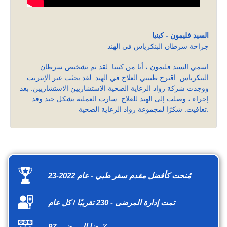
السيد فليمون - كينيا
جراحة سرطان البنكرياس في الهند
اسمي السيد فليمون ، أنا من كينيا. لقد تم تشخيص سرطان
البنكرياس. اقترح طبيبي العلاج في الهند. لقد بحثت عبر الإنترنت
ووجدت شركة رواد الرعاية الصحية الاستشاريين الاستشاريين. بعد
إجراء ، وصلت إلى الهند للعلاج. سارت العملية بشكل جيد وقد
تعافيت. شكرًا لمجموعة رواد الرعاية الصحية.
مُنحت كأفضل مقدم سفر طبي - عام 2022-23
تمت إدارة المرضى - 230 تقريبًا / كل عام
رضا المريض - 97٪